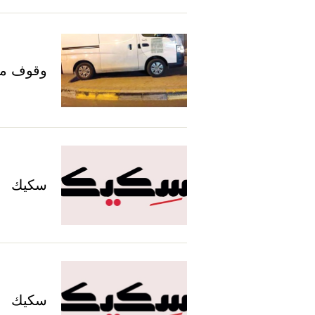
وقوف م
سكيك
سكيك