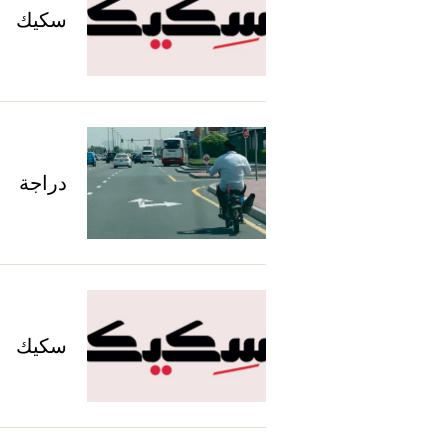
سكيك
دراجة
سكيك