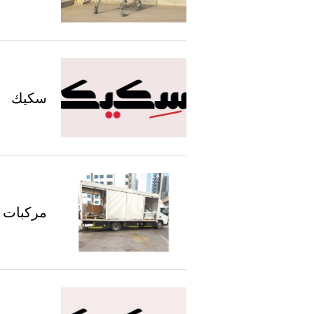
سكيك
مركبات ت