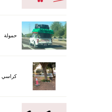
حمولة
كراسي