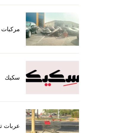
مركبات 
سكيك
عربات ت