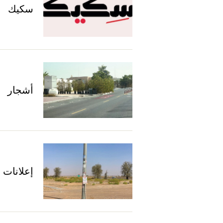
سكيك
أشجار
إعلانات 