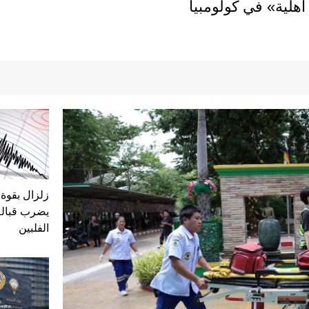
هلية» في كولومبيا
يضرب قبال
الفلبين