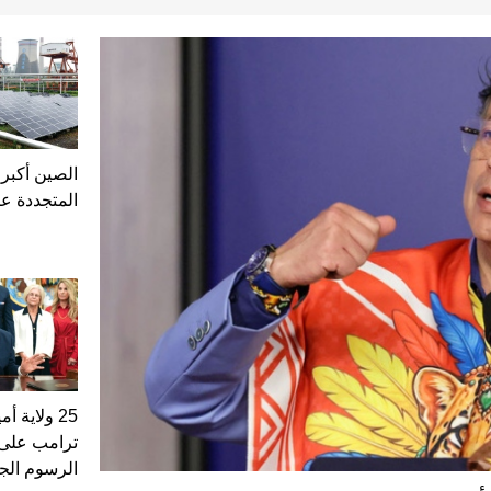
الصين أكبر 
المتجددة عال
25 ولاية 
ترامب على 
الرسوم الج