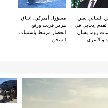
 اللبناني يعلن
مسؤول أميركي: اتفاق
 تقدم إيجابي في
هرمز قريب ورفع
ات روما بشأن
الحصار مرتبط باستئناف
د والأسرى
الشحن