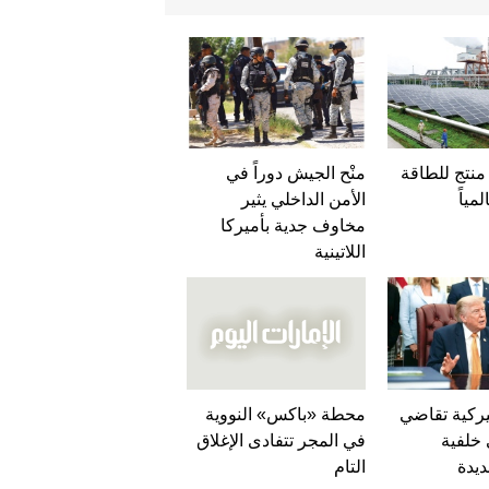
منتج للطاقة
منْح الجيش دوراً في
مياً
الأمن الداخلي يثير
مخاوف جدية بأميركا
اللاتينية
أميركية تقاضي
محطة «باكس» النووية
خلفية
في المجر تتفادى الإغلاق
ديدة
التام