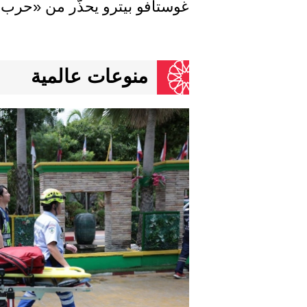
غوستافو بيترو يحذّر من «حرب أ
منوعات عالمية