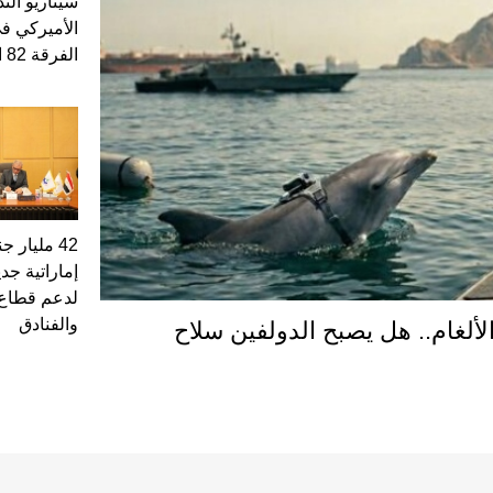
سيناريو الت
الأميركي في
الفرقة 82 المحمولة جواً
42 مليار 
إماراتية ج
لدعم قطاع 
والفنادق
الألغام.. هل يصبح الدولفين سلاح