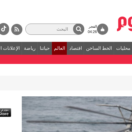
الفجر
04:26
محليات
الخط الساخن
اقتصاد
العالم
حياتنا
رياضة
الإعلانات ا