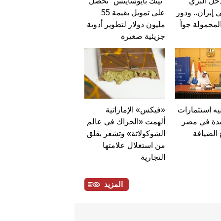
دخل البري
"ثينك بايوساينس" تحصل
 إيران.. ودور
على تمويل بقيمة 55
مليون دولار لتطوير أدوية
جزيئية صغيرة
جنيه استثمارات
«فيكس» الإماراتية
ديدة في مصر
ألهمت «الحراك في عالم
الضيافة
الشوكولاتة» وتشعر بقلق
من استغلال علامتها
التجارية
المزيد