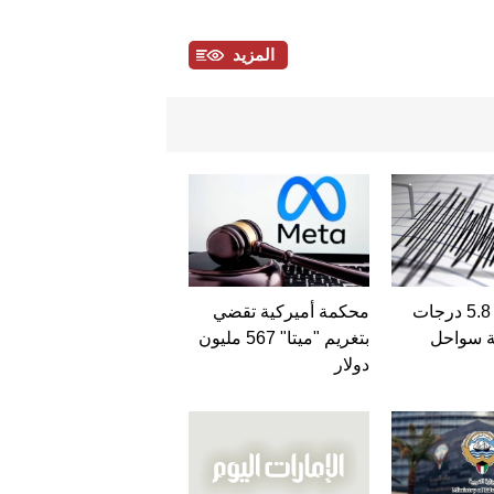
المزيد
زلزال بقوة 5.8 درجات
محكمة أميركية تقضي
ة سواحل
بتغريم "ميتا" 567 مليون
دولار