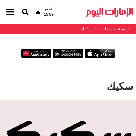
العصر
15:53
الرئيسة
محليات
سكيك
سكيك