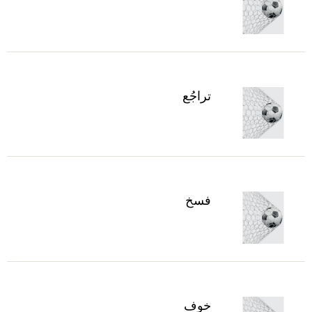
تراجُع
فسخ
خوف