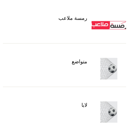
رمسة ملاعب
متواضع
لابا