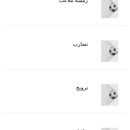
رمسة ملاعب
تضارب
ترويج