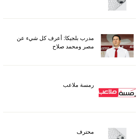
مدرب بلجيكا: أعرف كل شيء عن
مصر ومحمد صلاح
رمسة ملاعب
محترف