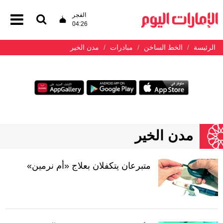
الفجر
04:26
الرئيسة
الخط الساخن
مبادرات
مدن الخير
مدن الخير
متبرعان يتكفلان بعلاج «أم نرمين»