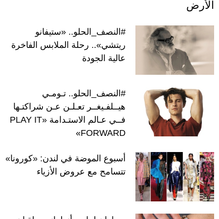
الأرض
#النصف_الحلو.. «ستيفانو
ريتشي».. رحلة الملابس الفاخرة
عالية الجودة
#النصف_الحلو.. تـومـي
هيــلفـيغــر تعـلـن عـن شراكتـها
فــي عـالم الاستـدامة «PLAY IT
FORWARD»
أسبوع الموضة في لندن: «كورونا»
تتسامح مع عروض الأزياء