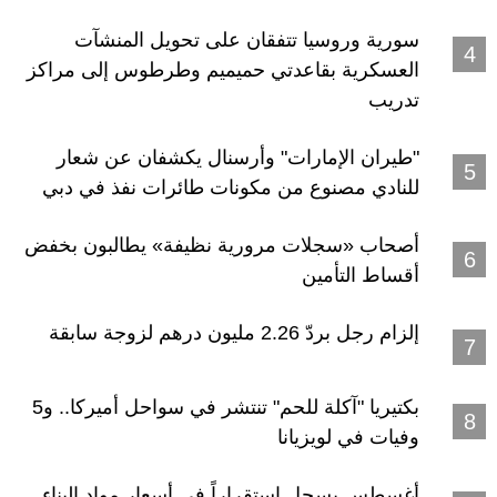
سورية وروسيا تتفقان على تحويل المنشآت
العسكرية بقاعدتي حميميم وطرطوس إلى مراكز
تدريب
"طيران الإمارات" وأرسنال يكشفان عن شعار
للنادي مصنوع من مكونات طائرات نفذ في دبي
أصحاب «سجلات مرورية نظيفة» يطالبون بخفض
أقساط التأمين
إلزام رجل بردّ 2.26 مليون درهم لزوجة سابقة
بكتيريا "آكلة للحم" تنتشر في سواحل أميركا.. و5
وفيات في لويزيانا
أغسطس يسجل استقراراً في أسعار مواد البناء