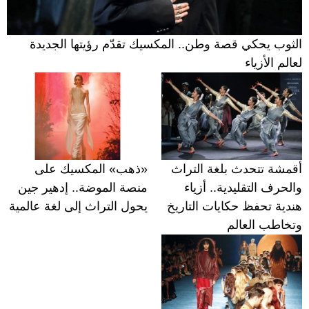
الثوب يحكي قصة وطن.. المكسيك تقدّم رؤيتها الجديدة
لعالم الأزياء
أقمشة تتحدث بلغة التراث
«ذهب» المكسيك على
والحرف التقليدية.. أزياء
منصة الموضة.. إدهير جين
هندية تحفظ حكايات التاريخ
يحول التراث إلى لغة عالمية
وتخاطب العالم