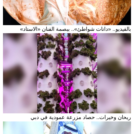
بالفيديو.. «دانات شواطئ».. ببصمة الفنان «الاستاد»
ريحان وخيرات.. حصاد مزرعة عمودية في دبي