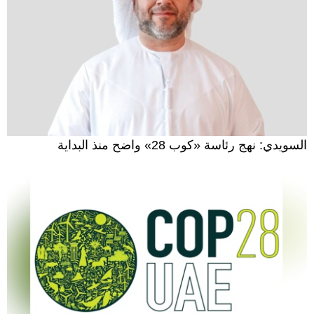
السويدي: نهج رئاسة «كوب 28» واضح منذ البداية