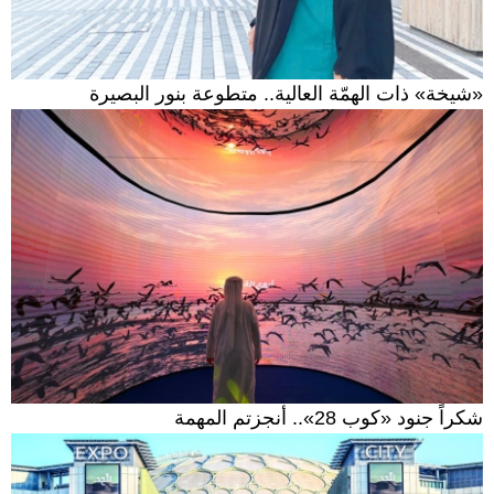
«شيخة» ذات الهمّة العالية.. متطوعة بنور البصيرة
شكراً جنود «كوب 28».. أنجزتم المهمة