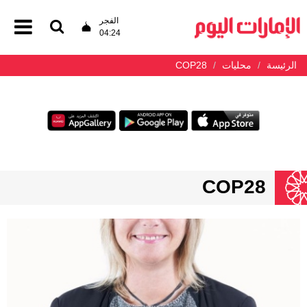
الفجر
04:24
الرئيسة
محليات
COP28
COP28