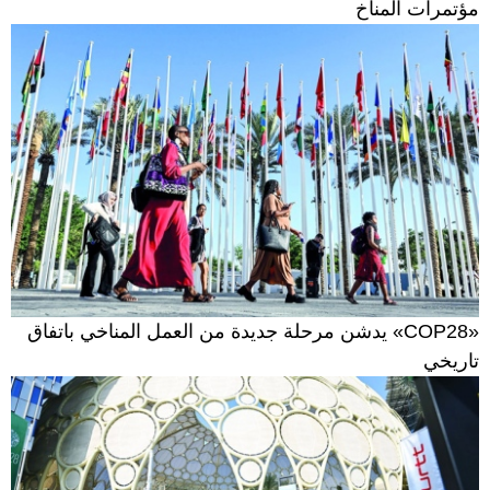
مؤتمرات المناخ
«COP28» يدشن مرحلة جديدة من العمل المناخي باتفاق
تاريخي