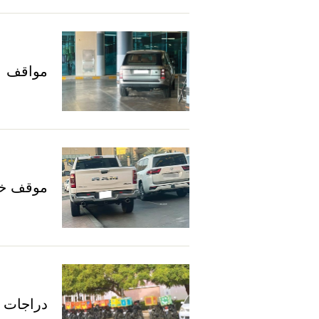
مواقف
موقف خ
دراجات