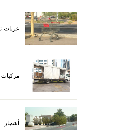
عربات ت
مركبات ت
أشجار