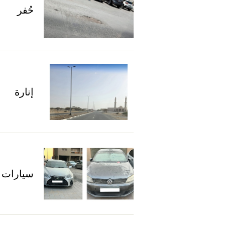
حُفر
إنارة
سيارات 