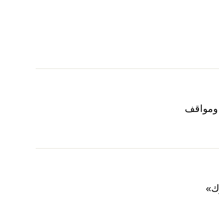
ومواقف
وك»