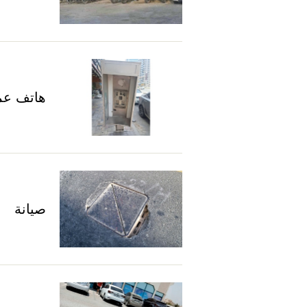
هاتف ع
صيانة