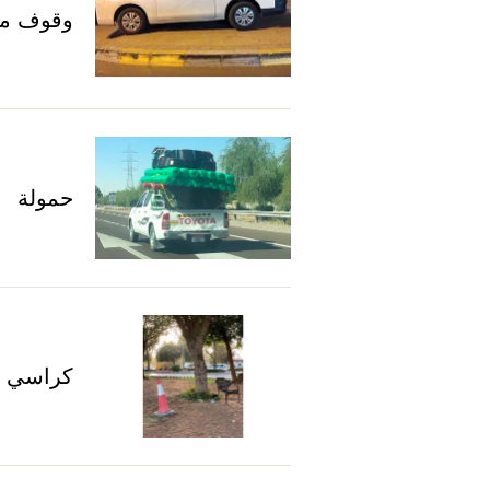
وقوف م
حمولة
كراسي