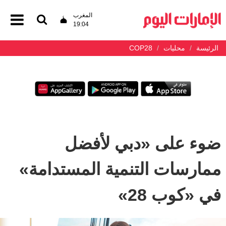
المغرب
19:04
الرئيسة
محليات
COP28
ضوء على «دبي لأفضل
ممارسات التنمية المستدامة»
في «كوب 28»