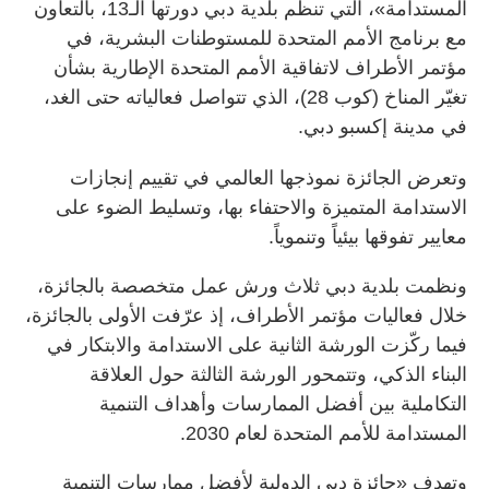
المستدامة»، التي تنظم بلدية دبي دورتها الـ13، بالتعاون
مع برنامج الأمم المتحدة للمستوطنات البشرية، في
مؤتمر الأطراف لاتفاقية الأمم المتحدة الإطارية بشأن
تغيّر المناخ (كوب 28)، الذي تتواصل فعالياته حتى الغد،
في مدينة إكسبو دبي.
وتعرض الجائزة نموذجها العالمي في تقييم إنجازات
الاستدامة المتميزة والاحتفاء بها، وتسليط الضوء على
معايير تفوقها بيئياً وتنموياً.
ونظمت بلدية دبي ثلاث ورش عمل متخصصة بالجائزة،
خلال فعاليات مؤتمر الأطراف، إذ عرّفت الأولى بالجائزة،
فيما ركّزت الورشة الثانية على الاستدامة والابتكار في
البناء الذكي، وتتمحور الورشة الثالثة حول العلاقة
التكاملية بين أفضل الممارسات وأهداف التنمية
المستدامة للأمم المتحدة لعام 2030.
وتهدف «جائزة دبي الدولية لأفضل ممارسات التنمية