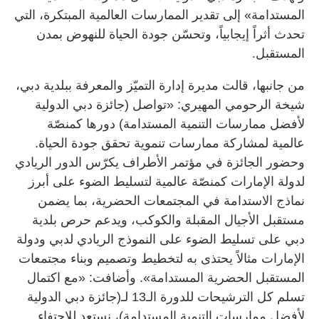
المستدامة» إلى تقدير الممارسات العالمية المبتكرة، التي
تحدث أثراً إيجابياً، وتحسّن جودة الحياة للنهوض بمدن
المستقبل.
من جانبها، قالت مديرة إدارة التميّز والمعرفة ببلدية دبي،
شيخة الرحومي المهيري: «تواصل (جائزة دبي الدولية
لأفضل ممارسات التنمية المستدامة) دورها كمنصّة
عالمية لمشاركة ممارسات تنموية تحقق جودة الحياة.
وحضور الجائزة في مؤتمر الأطراف يكرّس الدور الريادي
لدولة الإمارات كمنصّة عالمية لتسليط الضوء على أبرز
نماذج الاستدامة في المجتمعات الحضرية، بما يضمن
مستقبل الأجيال المقبلة والكوكب، ويدعم حرص بلدية
دبي على تسليط الضوء على النموذج الريادي لدبي ودولة
الإمارات مثالاً يحتذى به لتخطيط وتصميم وبناء مجتمعات
المستقبل الحضرية المستدامة». وأضافت: «مع اكتمال
تسلم كل الترشيحات للدورة الـ13 لـ(جائزة دبي الدولية
لأفضل ممارسات التنمية المستدامة)، نستعد للاحتفاء