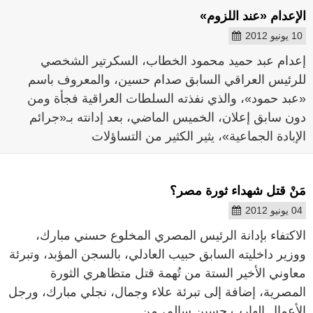
الإعدام «عند اللزوم»
10 يونيو 2012
إعدام عبد حميد محمود الخطاب، السكرتير الشخصي
للرئيس العراقي السابق صدام حسين، والمعروف باسم
«عبد حمود»، والذي نفذته السلطات العراقية فجأة ومن
دون سابق إعلان، الخميس الماضي، بعد إدانته بـ«جرائم
الإبادة الجماعية»، يثير الكثير من التساؤلات
مَنْ قتل شهداء ثورة مصر؟
04 يونيو 2012
الاكتفاء بإدانة الرئيس المصري المخلوع حسني مبارك،
ووزير داخليته السابق حبيب العادلي، بالسجن المؤبد، وتبرئة
معاوني الأخير الستة من تُهمة قتل متظاهري الثورة
المصرية، إضافة إلى تبرئة علاء وجمال، نجلي مبارك، ورجل
الأعمال الهارب حسين سالم، من