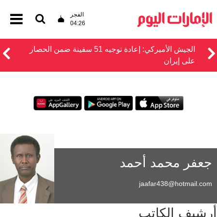
الفجر
04:26
الجيش الأميركي: إعادة توجيه 51 سفينة ضمن الحصار
على إيران
جعفر محمد أحمد
jaafar438@hotmail.com
أرشيف الكاتب