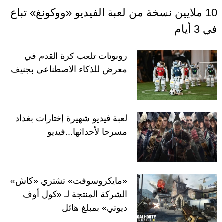
10 ملايين نسخة من لعبة الفيديو «ووكونغ» تباع
في 3 أيام
روبوتات تلعب كرة القدم في
معرض للذكاء الاصطناعي بجنيف
لعبة فيديو شهيرة إختارات بغداد
مسرحا لأحداثها...فيديو
«مايكروسوفت» تشتري «كاش»
الشركة المنتجة لـ «كول أوف
ديوتي» بمبلغ هائل