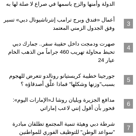
الدولة وأمنها والزج باسمها في صراع لا صلة لها به
أعمال «فندق وبرج ترامب إنترناشيونال دبي» تسير
وفق الجدول الزمني المعتمد
صهرت ودمجت داخل حقيبة سفر.. جمارك دبي
تحبط محاولة تهريب 460 جراماً من الذهب الخام
عيار 24
جورجينا خطيبة كريستيانو رونالدو تتعرض للهجوم
بسبب"وزنها وشكلها" فماذا علَّق أصدقاؤه ؟
مدافع الجزيرة ويليان روشا لـ«الإمارات اليوم»:
فخور بأن أقول إنني لاعب إماراتي
شرطة دبي وهيئة تنمية المجتمع تطلقان مبادرة
"سواعد الوطن" للتوظيف الفوري للمواطنين