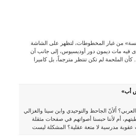
 تنهض «الأوديسة» من غبار المخطوطات، لتظهر على الشاشة
ّى فيه مات ديمون دور أوديسيوس، إلى جانب آن
 كأن الملحمة لم تكن تنتظر مترجماً، بل كاميرا
س أب»
عربي؟ أَلأنّ الجاحظ والتوحيدي وابن سينا والغزالي
بتهم، أم لأننا حبسنا أصواتهم في صفحات مثقلة
ث عقوبة مدرسية لا متعة عقلية؟ المشكلة ليست