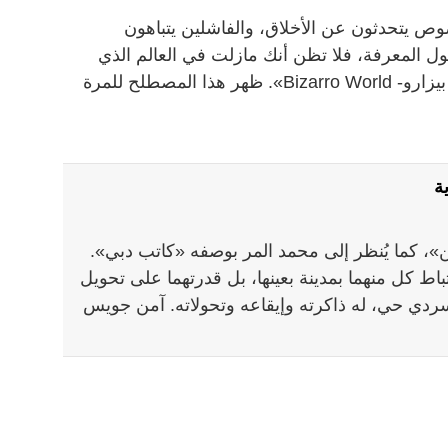
 يتحدثون عن الأخلاق، والفاشلين يتباهون
ول المعرفة، فلا تظن أنك مازلت في العالم الذي
تعرفه. على الأرجح أنك دخلت «عالم بيزارو- Bizarro World». ظهر هذا المصطلح للمرة
ة
، كما يُنظر إلى محمد المر بوصفه «كاتب دبي».
ط كل منهما بمدينة بعينها، بل قدرتهما على تحويل
سردي حي، له ذاكرته وإيقاعه وتحولاته. آمن جويس