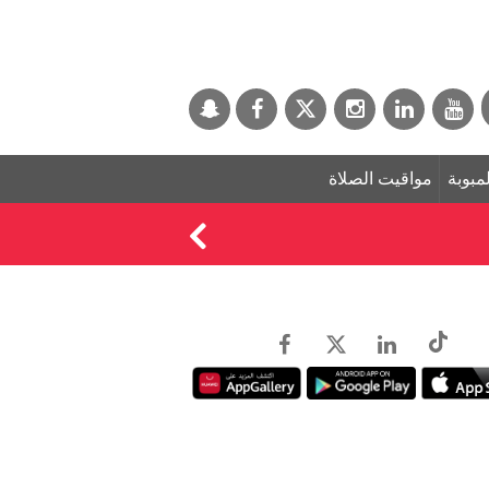
لمبوبة
مواقيت الصلاة
سلمى المري تحطم الر