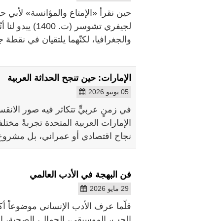
لجيفري تشوسر (ت
والجغرافيا، لكنّهما يلتقيان في نقطة ج
الإمارات: حين تنجح الحداثة العربية
05 يونيو 2026
في زمنٍ عربيٍّ تتكاثر فيه صور الانقس
الإمارات العربية المتحدة تجربةً مخت
نجاح اقتصادي أو عمراني، بل مشروع 
فن البهجة في الأدب العالمي
29 مايو 2026
قلّما عرف الأدب الإنساني موضوعاً أكث
الحب، الموسيقى، الجمال، الصحبة، الب