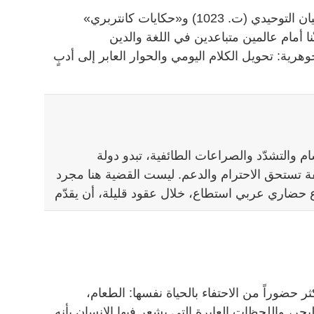
حين نقرأ «الإمتاع والمؤانسة» لأبي حيان التوحيدي (ت. 1023) و«حكايات كانتربري»
. 1400) يبدو لنا أنّنا أمام عالمين متباعدين في اللغة والدين
وهرية: تحويل الكلام اليومي والحوار العابر إلى أدبٍ
ام والتشدّد والصراعات الطائفية، تبدو دولة
لفة تستحق الاحترام والدعم. ليست القضية هنا مجرد
حضاري عربي استطاع، خلال عقود قليلة، أن يقدّم
ر حضوراً من الاحتفاء بالحياة نفسها: الطعام،
حر، واللحظات العابرة التي يشعر فيها الإنسان بأنه