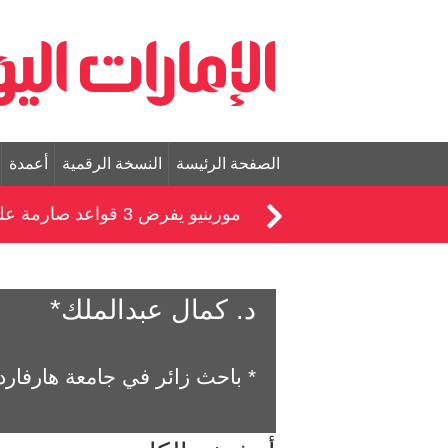
الصفحة الرئيسة
النسخة الرقمية
أعمدة
مورينيو يفرض 3 قواعد صارمة على لاعبي ريال مدريد
د. كمال عبدالملك*
* باحث زائر في جامعة هارفارد