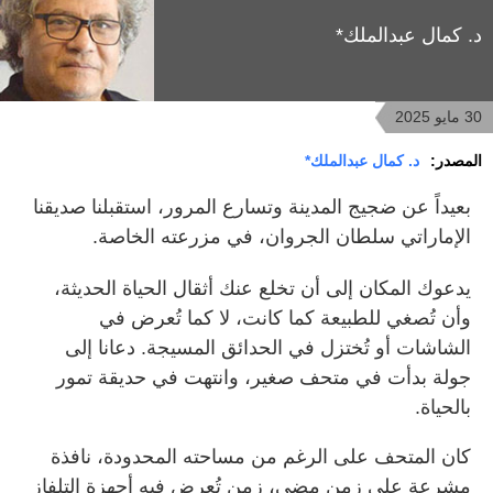
د. كمال عبدالملك*
30 مايو 2025
المصدر:
د. كمال عبدالملك*
بعيداً عن ضجيج المدينة وتسارع المرور، استقبلنا صديقنا
الإماراتي سلطان الجروان، في مزرعته الخاصة.
يدعوك المكان إلى أن تخلع عنك أثقال الحياة الحديثة،
وأن تُصغي للطبيعة كما كانت، لا كما تُعرض في
الشاشات أو تُختزل في الحدائق المسيجة. دعانا إلى
جولة بدأت في متحف صغير، وانتهت في حديقة تمور
بالحياة.
كان المتحف على الرغم من مساحته المحدودة، نافذة
مشرعة على زمن مضى، زمن تُعرض فيه أجهزة التلفاز