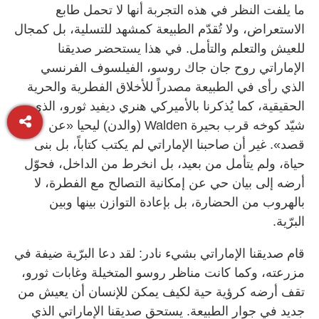
ما يلفت النظر في هذه التجربة أنها لا تحمل طابع
الاستعراض، ولا تُقدّم الطبيعة كمشهد للتسلية، بل كمجال
للعيش والتعلم والتأمل. في هذا يستحضر صديقنا
الإماراتي روح جان جاك روسو، الفيلسوف الفرنسي
الذي رأى في الطبيعة مصدراً للأخلاق الفطرية والحرية
الحقيقية، كما يُذكرنا بالأميركي هنري ديفيد ثورو، الذي
شيّد كوخه قرب بحيرة Walden (والدن) ليحيا «عن
قصد». غير أن صاحبنا الإماراتي لم يكتب كتاباً، بل بنى
حياة، ولم يتأمل من بعيد، بل انخرط من الداخل، فحوّل
أرضه إلى بيان حي عن إمكانية التصالح مع الفطرة، لا
بالهروب من الحضارة، بل بإعادة التوازن بينها وبين
البرّية.
قام صديقنا الإماراتي بشيء نادر: لقد دعا البرّية ضيفة في
مزرعته، وكما كانت مناظر روسو المتخيلة وغابات ثورو،
تقف أرضه كرؤية حية لكيف يمكن للإنسان أن يعيش من
جديد في جوار الطبيعة. يستحق صديقنا الإماراتي الذي