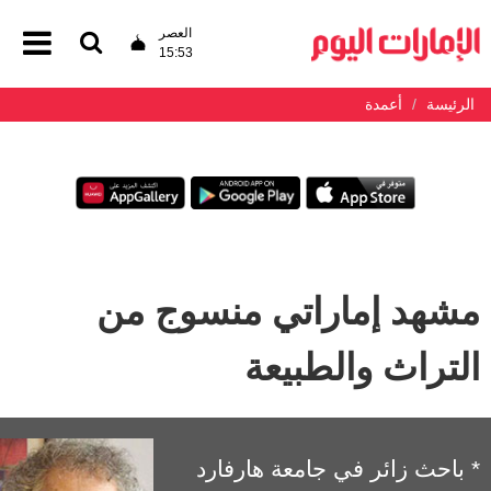
العصر
15:53
الرئيسة
أعمدة
مشهد إماراتي منسوج من
التراث والطبيعة
* باحث زائر في جامعة هارفارد