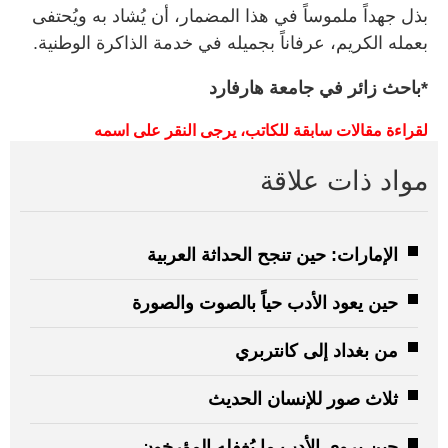
بذل جهداً ملموساً في هذا المضمار، أن يُشاد به ويُحتفى
بعمله الكريم، عرفاناً بجميله في خدمة الذاكرة الوطنية.
*باحث زائر في جامعة هارفارد
لقراءة
مقالات
سابقة
للكاتب،
يرجى
النقر
على
اسمه
مواد ذات علاقة
الإمارات: حين تنجح الحداثة العربية
حين يعود الأدب حياً بالصوت والصورة
من بغداد إلى كانتربري
ثلاث صور للإنسان الحديث
حين يروي الأدب ما يُغفله المؤرخون