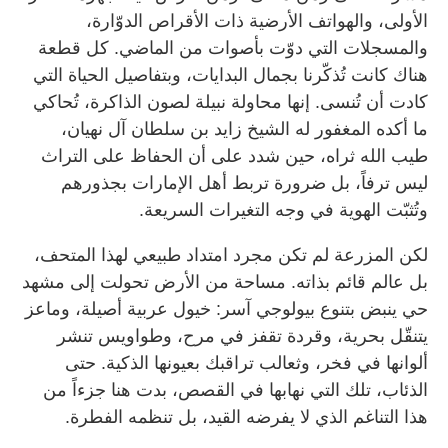
الأولى، والهواتف الأرضية ذات الأقراص الدوّارة،
والمسجلات التي دوّت بأصوات من الماضي. كل قطعة
هناك كانت تُذكّرنا بجمال البدايات، وبتفاصيل الحياة التي
كادت أن تُنسى. إنها محاولة نبيلة لصون الذاكرة، تُحاكي
ما أكده المغفور له الشيخ زايد بن سلطان آل نهيان،
طيب الله ثراه، حين شدد على أن الحفاظ على التراث
ليس ترفاً، بل ضرورة تربط أهل الإمارات بجذورهم
وتُثبّت الهوية في وجه التغيرات السريعة.
لكن المزرعة لم تكن مجرد امتداد طبيعي لهذا المتحف،
بل عالم قائم بذاته. مساحة من الأرض تحولت إلى مشهد
حي ينبض بتنوع بيولوجي آسر: خيول عربية أصيلة، وماعز
يتنقّل بحرية، وقردة تقفز في مرح، وطواويس تنشر
ألوانها في فخر، وثعالب تراقبك بعيونها الذكية. حتى
الذئاب، تلك التي نهابها في القصص، بدت هنا جزءاً من
هذا التناغم الذي لا يفرضه القيد، بل تنظمه الفطرة.