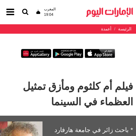
المغرب
19:04
الرئيسة
أعمدة
فيلم أم كلثوم ومأزق تمثيل
العظماء في السينما
* باحث زائر في جامعة هارفارد