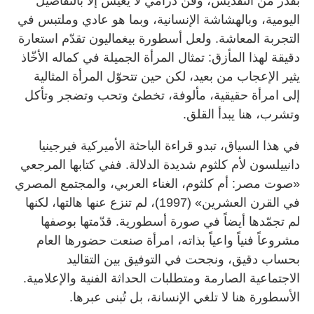
بقدر من التقديس، وفن درامي لا يعيش إلا بالتفاصيل
اليومية، وبالهشاشة الإنسانية، وبما هو عادي وملتبس في
التجربة المعاشة. ولعل أسطورة بيغماليون تقدّم استعارة
دقيقة لهذا المأزق: تمثال المرأة الجميلة في كماله الأخّاذ
يثير الإعجاب من بعيد، لكن حين تتحوّل المرأة المثالية
إلى امرأة حقيقية، مألوفة، تخطئ وتحب وتضجر وتأكل
وتشرب، هنا يبدأ القلق.
في هذا السياق، تبدو قراءة الباحثة الأميركية فيرجينيا
دانييلسون لأم كلثوم شديدة الدلالة. ففي كتابها المرجعي
«صوت مصر: أم كلثوم، الغناء العربي، والمجتمع المصري
في القرن العشرين» (1997)، لم تنزع عنها هالتها، لكنها
لم تجمّدها أيضاً في صورة أسطورية. قدّمتها بوصفها
مشروعاً فنياً واعياً بذاته، امرأة صنعت حضورها العام
بحساب دقيق، ونجحت في التوفيق بين التقاليد
الاجتماعية الصارمة ومتطلبات الحداثة الفنية والإعلامية.
الأسطورة هنا لا تلغي الإنسانة، بل تُبنى عبرها.