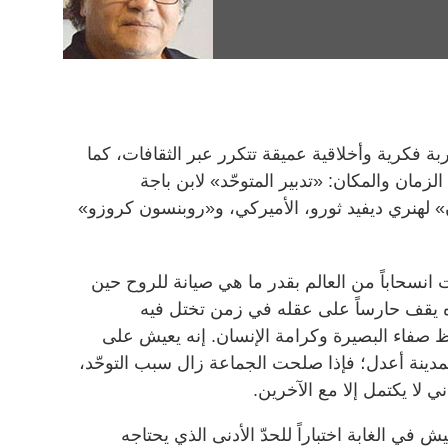
بة فكرية وأخلاقية عميقة تتكرر عبر الثقافات، كما
زمان والمكان: «تدبير المتوحّد» لابن باجة
 لهنري ديفيد ثورو، الأميركي، و«روبنسون كروزو»
1139) العزلة ليست انسحاباً من العالم بقدر ما هي صيانة للروح حين
نده يقف حارساً على عقله في زمن تختل فيه
 صفاء البصيرة وكرامة الإنسان. إنه يعيش على
اً لمدينة أعدل؛ فإذا صلحت الجماعة زال سبب التوحّد،
 لا يكتمل إلا مع الآخرين.
 تجربةَ العيش في الغابة اختباراً للحدّ الأدنى الذي يحتاجه