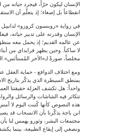
الإنسان ليكون حرّاً، فيجرد حياته من 
انقطاعاً بل إصغاء؛ إذ يتعلّم أن الاست
الإنسان وقدرته على تدبير حياته، فيفل
عن عالمه القديم؛ إذ يحمل معه منطق 
لا ساكناً. وحين يظهر فرايداي من أبناء
مخلصاً، صورةً لـ«الآخر المُستأنَس» ا
ومع اختلاف الدوافع - حماية العقل عند 
بمنطق السيطرة الذي يذكّر بتاريخ الاست
واحداً: هل تكشف العزلة حقيقتنا العم
تتكاثر فيه الشاشات والرسائل والروابط
هذه النصوص كأنها كُتبت اليوم لا أمس
ابن باجة يذكّرنا بأن الانسحاب قد يص
مجتمعات البشر، وثورو يهمس لنا بأن 
ونصغي إلى إيقاع الطبيعة، بينما يكشف 