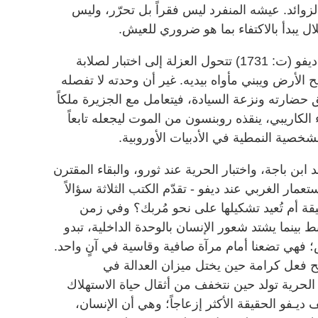
الزوائد. عيشه المنفرد ليس فقراً بل تحرّر، وليس
قلال يبدأ بالاكتفاء بما هو ضروري للعيش.
في رواية «روبنسون كروزو» لدانييل ديفو (ت: 1731) تتحول العزلة إلى اختبار لصلابة
ح الأرض ويبني مأواه بيديه. غير أن وحدته لا تفصله
حضارته ونزعة السيادة، فيتعامل مع الجزيرة ملكاً
 الكاريبي، ينقذه روبنسون من الموت ليجعله تابعاً
لشخصية النمطية في الأدبيات الأوروبية.
ابن باجة، واختبار الحرية عند ثورو، والبقاء المقترن
عمار الغربي عند ديفو - تقدّم الكتب الثلاثة سؤالاً
يقة أم تُعيد تشكيلها على نحو مُربك؟ وفي زمن
 بينما يشتد شعور الإنسان بالوحدة الداخلية، تبدو
؛ فهي تضعنا أمام مرآة صافية وقاسية في آنٍ واحد.
بح فعل كرامة حين يختل ميزان العدالة في
الحرية تولد حين نتخفف من أثقال حياة الاستهلاك
ديـفو الحقيقة الأكثر إزعاجاً؛ وهي أن الإنسان،