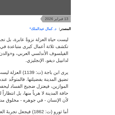
13 فبراير 2026
المصدر:
د. كمال عبدالملك*
ليست حياة العزلة نزوةً عابرة، بل تجر
تكشف ثلاثة أعمال كبرى متباعدة في ال
الفيلسوف الأندلسي العربي، و«والدن»
لدانييل ديفو، الإنجليزي.
يرى ابن باجة (ت: 
تضيق المدينة بفضيلتها. فالمتوحِّد ع
الموازين، فيعتزل ضجيج الفساد ليحفظ
حافة المدينة لا هرباً منها، بل انتظار
لأن الإنسان - في جوهره - مخلوق مدني
أما ثورو (ت: 1862) فيجعل