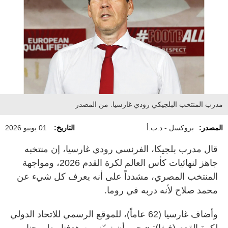
مدرب المنتخب البلجيكي رودي غارسيا. من المصدر
المصدر:
بروكسل - د.ب.أ
التاريخ:
01 يونيو 2026
قال مدرب بلجيكا، الفرنسي رودي غارسيا، إن منتخبه
جاهز لنهائيات كأس العالم لكرة القدم 2026، ومواجهة
المنتخب المصري، مشدداً على أنه يعرف كل شيء عن
محمد صلاح لأنه دربه في روما.
وأضاف غارسيا (62 عاماً)، للموقع الرسمي للاتحاد الدولي
لكرة القدم (فيفا): «يجب أن نميّز بين هدفنا وطموحنا،