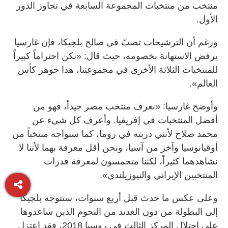
منتخب من منتخبات المجموعة السابعة في تجاوز الدور
الأول.
ورغم أن الترشيحات تصبّ في صالح بلجيكا، فإن غارسيا
يرفض الاستهانة بخصومه، حيث قال: «نكن احتراماً كبيراً
للمنتخبات الثلاثة الأخرى في مجموعتنا، هذا جوهر كأس
العالم».
وأوضح غارسيا: «نعرف منتخب مصر جيداً، فهو من
أفضل المنتخبات في إفريقيا. وأعرف كل شيء عن
محمد صلاح لأنني دربته في روما، كما سنواجه منتخباً من
أوقيانوسيا وآخر من آسيا، ونحن أقل معرفة بهما لأننا لا
نشاهدهما كثيراً، لكننا متحمسون لمعرفة قدرات
المنتخبين الإيراني والنيوزيلندي».
وعلى عكس ما حدث قبل أربع سنوات، ستتوجه بلجيكا
إلى البطولة من دون العديد من النجوم الذين ساعدوها
على احتلال المركز الثالث في روسيا 2018، فقد اعتزل