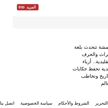
المزيد
مشة تتحدث بلغة
تراث والحرف
قليدية.. أزياء
دية تحفظ حكايات
تاريخ وتخاطب
الم
لتحرير
الشروط والأحكام
سياسة الخصوصية
اتصل بنا