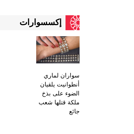
إكسسوارات
سواران لماري
أنطوانيت يلقيان
الضوء على بذخ
ملكة قتلها شعب
جائع