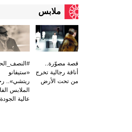
ملابس
قصة مصوّرة..
#النصف_الحل
أناقة رجالية تخرج
«ستيفانو
من تحت الأرض
ريتشي».. رح
الملابس الفا
عالية الجودة