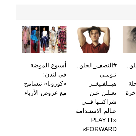
و..
#النصف_الحلو..
أسبوع الموضة
تـومـي
في لندن:
لة
هيــلفـيغــر
«كورونا» تتسامح
خرة
تعـلـن عـن
مع عروض الأزياء
شراكتـها فــي
عـالم الاستـدامة
«PLAY IT
FORWARD»