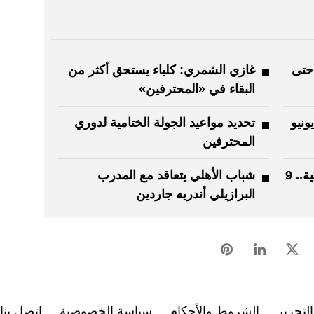
حتى
غازي الشمري: كلباء يستحق أكثر من
البقاء في «المحترفين»
لإمارات للسباحة تنطلق 6 يونيو
تحديد مواعيد الجولة الختامية لدوري
المحترفين
تونس تودّع المونديال بصورة كارثية.. 9
شباب الأهلي يتعاقد مع المدرب
البرازيلي أندريه جاردين
لتحرير
الشروط والأحكام
سياسة الخصوصية
اتصل بنا