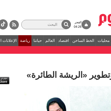
الفجر
04:26
محليات
الخط الساخن
اقتصاد
العالم
حياتنا
رياضة
الإعلانات ا
تطوير «الريشة الطائرة»