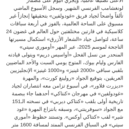
الأعلى تصنيفاً عالمياً، ويجري اليوم على مضمار
لونغشامب الفرنسي الشهير. وسجل الأسبوع الماضي
تألقاً واضحاً لجياد فريق «غودولفين» بتحقيقها إنجازاً غير
مسبوق على الساحة العالمية، بالفوز في أربعة سباقات
كلاسيكية في قارتين مختلفتين حول العالم في غضون 24
ساعة، لتواصل جياد «الشعار الأزرق» استكمال مسيرتها
الناجحة لموسم 2025، عبر المهر «أوموري سيتي»
المنحدر من نسل الفحل «أواسيس دريم» ويتولى قيادته
الفارس وليام بيوك، المتوج يومي السبت والأحد الماضيين
بلقبي سباقي «2000 غينيز» و«1000 غينيز» الإنجليزيين
العريقين، بتوقيع الجواد «رولينغ كورت»، والمهرة
«ديزرت فلاور»، في أسبوع تزامن معه انتصاران لجياد
«غودولفين» في مهرجان «كنتاكي» أحدهما جاء ببصمة
تاريخية أولى بلقب «كنتاكي ديربي» في نسخته الـ151
مع الجواد «سوفرينتي»، وسبقه بانتزاع المهرة «غود
شير» لقب «كنتاكي أوكس». وتستند حظوظ «أموري
سيتي» في السباق الفرنسي الممتد لمسافة 1600 متر