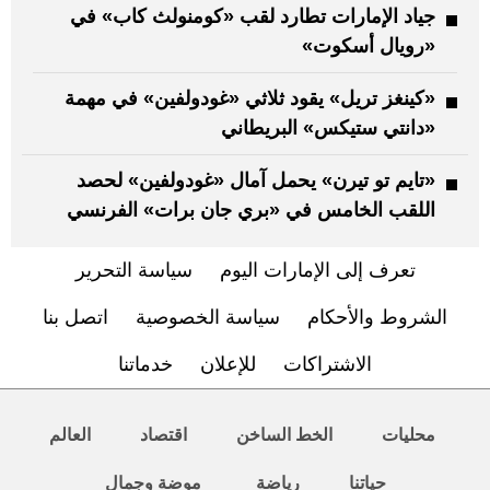
جياد الإمارات تطارد لقب «كومنولث كاب» في
«رويال أسكوت»
«كينغز تريل» يقود ثلاثي «غودولفين» في مهمة
«دانتي ستيكس» البريطاني
«تايم تو تيرن» يحمل آمال «غودولفين» لحصد
اللقب الخامس في «بري جان برات» الفرنسي
تعرف إلى الإمارات اليوم
سياسة التحرير
الشروط والأحكام
سياسة الخصوصية
اتصل بنا
الاشتراكات
للإعلان
خدماتنا
محليات
الخط الساخن
اقتصاد
العالم
حياتنا
رياضة
موضة وجمال