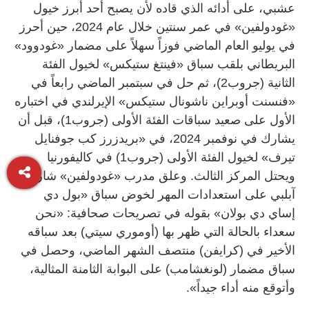
عشبي، على أدائه الذي قاده لأن يصبح أحد أبرز خيول
«غودولفين» في عمر سنتين خلال عام 2024، حين أحرز
في يوليو العام الماضي فوزاً سهلاً على مضمار «غودوود»
البريطاني بلقب سباق «فينتغ ستيكس» لخيول الفئة
الثانية (جروب2)، ثم حل في سبتمبر الماضي رابعاً في
«فنسنت أوبراين ناشونال ستيكس» الإيرلندي في اختباره
الأول على صعيد سباقات الفئة الأولى (جروب1)، قبل أن
يشارك في نوفمبر 2024، في «بريدزرز كب جوفنايل
تيرف» لخيول الفئة الأولى (جروب1) في كاليفورنيا
ويحتل المركز الثالث. وعلق مدرب «غودولفين» شارلي
آبلبي على استعدادات المهر لخوض سباق «بول دي
إساي دي بولان» بقوله في تصريحات صحافية: «نحن
سعداء بالحالة التي ظهر بها (أوموري سيتي) بعد سباقه
الأخير في (كرايفن) منتصف الشهر الماضي، وحصل في
سباق مضمار (لونغشامب) على البوابة الثامنة المثالية،
وأتوقع منه أداء جيداً».