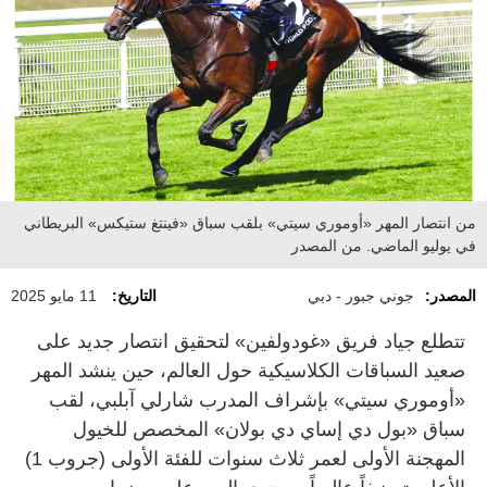
من انتصار المهر «أوموري سيتي» بلقب سباق «فينتغ ستيكس» البريطاني
في يوليو الماضي. من المصدر
المصدر:
جوني جبور - دبي
التاريخ:
11 مايو 2025
تتطلع جياد فريق «غودولفين» لتحقيق انتصار جديد على
صعيد السباقات الكلاسيكية حول العالم، حين ينشد المهر
«أوموري سيتي» بإشراف المدرب شارلي آبلبي، لقب
سباق «بول دي إساي دي بولان» المخصص للخيول
المهجنة الأولى لعمر ثلاث سنوات للفئة الأولى (جروب 1)