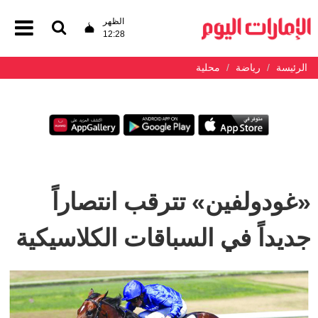
الظهر
12:28
الرئيسة
رياضة
محلية
«غودولفين» تترقب انتصاراً
جديداً في السباقات الكلاسيكية