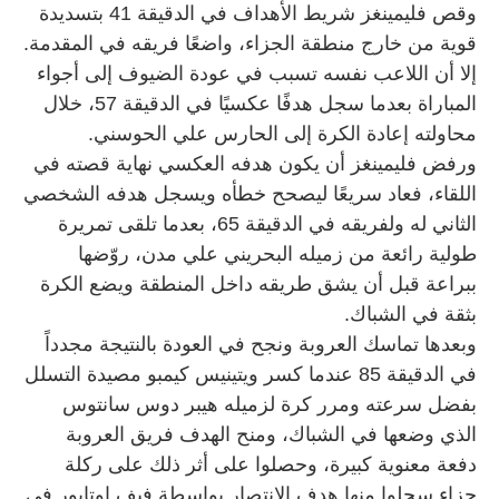
وقص فليمينغز شريط الأهداف في الدقيقة 41 بتسديدة
قوية من خارج منطقة الجزاء، واضعًا فريقه في المقدمة.
إلا أن اللاعب نفسه تسبب في عودة الضيوف إلى أجواء
المباراة بعدما سجل هدفًا عكسيًا في الدقيقة 57، خلال
محاولته إعادة الكرة إلى الحارس علي الحوسني.
ورفض فليمينغز أن يكون هدفه العكسي نهاية قصته في
اللقاء، فعاد سريعًا ليصحح خطأه ويسجل هدفه الشخصي
الثاني له ولفريقه في الدقيقة 65، بعدما تلقى تمريرة
طولية رائعة من زميله البحريني علي مدن، روّضها
ببراعة قبل أن يشق طريقه داخل المنطقة ويضع الكرة
بثقة في الشباك.
وبعدها تماسك العروبة ونجح في العودة بالنتيجة مجدداً
في الدقيقة 85 عندما كسر ويتينيس كيمبو مصيدة التسلل
بفضل سرعته ومرر كرة لزميله هيبر دوس سانتوس
الذي وضعها في الشباك، ومنح الهدف فريق العروبة
دفعة معنوية كبيرة، وحصلوا على أثر ذلك على ركلة
جزاء سجلوا منها هدف الانتصار بواسطة فيف اوتابور في