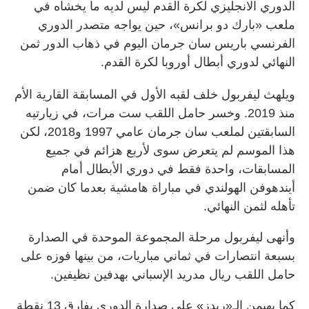
الدوري الانجليزي لكرة القدم ليس لديه ما يخشاه في
ملعب «بارك دو برانس»، حين يواجه متصدر الدوري
الفرنسي باريس سان جرمان اليوم في ذهاب الدور ثمن
النهائي لدوري أبطال أوروبا لكرة القدم.
ويلهث ليفربول خلف لقبه الأول في المسابقة القارية الأم
منذ 2019. وخسر حامل اللقب ست مرات، في زيارتيه
السابقتين لملعب سان جرمان عامي 1997 و2018، لكن
هذا الموسم لم يتعرض سوى لأربع هزائم في جميع
المسابقات، واحدة فقط في دوري الأبطال أمام
أيندهوفن الهولندي في مباراة هامشية بعدما كان ضمن
تأهله لثمن النهائي.
وأنهى ليفربول مرحلة المجموعة الموحدة في الصدارة
بسبعة انتصارات في ثماني مباريات، من بينها فوزه على
حامل اللقب ريال مدريد الإسباني بهدفين نظيفين.
كما يهيمن الـ«ريدز» على صدارة الدوري بفارق 13 نقطة