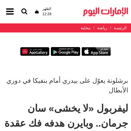
الظهر
12:28
الرئيسة
رياضة
محلية
برشلونة يعوّل على بيدري أمام بنفيكا في دوري
الأبطال
ليفربول «لا يخشى» سان
جرمان.. وبايرن هدفه فك عقدة