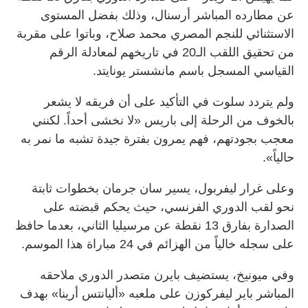
عن مطارده المباشر أرسنال، وذلك بفضل المستوى
الاستثنائي للنجم المصري محمد صلاح، وباتوا على مقربة
من تحقيق اللقب الـ20 في تاريخهم لمعادلة الرقم
القياسي المسجل باسم مانشستر يونايتد.
ولم يتردد سلوت في التأكيد على أن فريقه لا يشعر
بالخوف من الرحلة إلى باريس «لا نخشى أحداً. لكنني
معجب بجودتهم، فهم يمرون بفترة جيدة تشبه ما نمر به
حالياً».
وعلى غرار ليفربول، يسير سان جرمان بخطوات ثابتة
نحو لقب الدوري الفرنسي، حيث يحكم قبضته على
الصدارة بفارق 13 نقطة عن مرسيليا الثاني، بعدما حافظ
على سجله خالياً من الهزائم في 24 مباراة هذا الموسم.
وفي ميونيخ، يستضيف بايرن متصدر الدوري ملاحقه
المباشر باير ليفركوزن على ملعبه «أليانتس أرينا» بهدف