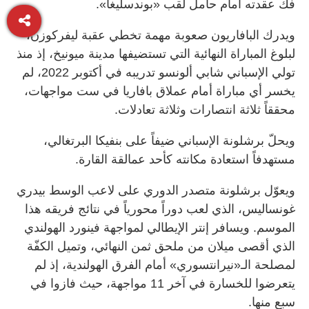
فك عقدته أمام حامل لقب «بوندسليغا».
ويدرك البافاريون صعوبة مهمة تخطي عقبة ليفركوزن،
لبلوغ المباراة النهائية التي تستضيفها مدينة ميونيخ، إذ منذ
تولي الإسباني شابي ألونسو تدريبه في أكتوبر 2022، لم
يخسر أي مباراة أمام عملاق بافاريا في ست مواجهات،
محققاً ثلاثة انتصارات وثلاثة تعادلات.
ويحلّ برشلونة الإسباني ضيفاً على بنفيكا البرتغالي،
مستهدفاً استعادة مكانته كأحد عمالقة القارة.
ويعوّل برشلونة متصدر الدوري على لاعب الوسط بيدري
غونساليس، الذي لعب دوراً محورياً في نتائج فريقه هذا
الموسم. ويسافر إنتر الإيطالي لمواجهة فينورد الهولندي
الذي أقصى ميلان من ملحق ثمن النهائي، وتميل الكفّة
لمصلحة الـ«نيرانتسوري» أمام الفرق الهولندية، إذ لم
يتعرضوا للخسارة في آخر 11 مواجهة، حيث فازوا في
سبع منها.