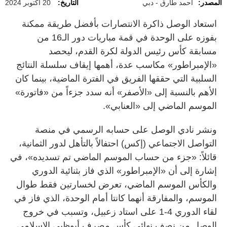
المصدر:
أحمد طارق - دبي
التاريخ:
20 أكتوبر 2024
استعاد الوصل ذاكرة الانتصارات بأفضل طريقة ممكنة
بفوزه على الوحدة في قمة مباريات دور الـ16 من
مسابقة كأس رئيس الدولة لكرة القدم، ليحصد
«الإمبراطور» مكاسب عدة، أهمها إيقاف سلسلة النتائج
السلبية التي حققها الفريق في الفترة الماضية، بينما كان
الأهم بالنسبة إلى «الأصفر» أنه سدد جزءاً من «فاتورة»
الموسم الماضي إلى «العنابي».
ونشر نادي الوصل على حسابه الرسمي في منصة
التواصل الاجتماعي (إكس) احتفالاً بالتأهل لدور الثمانية،
قائلاً: «جزء من حساب الموسم الماضي تم تسديده»، في
إشارة إلى أن «الإمبراطور» الذي فاز بثنائية الدوري
والكأس الموسم الماضي، تعرض لخسارتين فقط طوال
الموسم، والمفارقة أنهما كانتا أمام الوحدة، الذي فاز في
لقاء الدوري 4-1 على استاد زعبيل، وتسبب في خروج
الوصل من نصف نهائي كأس مصرف أبوظبي الإسلامي