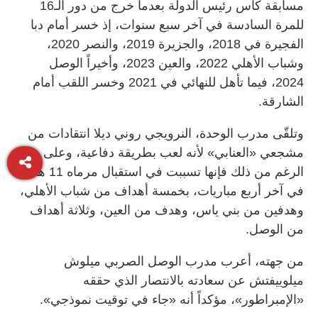
مسابقة كأس رئيس الدولة بعدما خرج من دور الـ16
للمرة السادسة في آخر سبع سنوات، إذ خسر أمام دبا
الفجيرة في 2018، والجزيرة 2019، والنصر 2020،
وشباب الأهلي 2022، والعين 2023، وأخيراً الوصل
2024، فيما تأهل للنهائي في 2021 وخسر اللقب أمام
الشارقة.
وتلقّى مدرب الوحدة، النرويجي روني ديلا انتقادات من
مشجعي «العنابي» لأنه لعب بطريقة دفاعية، وعلى
الرغم من ذلك فإنها تسببت في استقبال مرماه 11 هدفاً
في آخر أربع مباريات، بخمسة أهداف من شباب الأهلي،
وهدفين من بني ياس، وهدف من العين، وثلاثة أهداف
من الوصل.
من جهته، أعرب مدرب الوصل الصربي ميلوش
ميلوييفتش عن سعادته بالانتصار الذي حققه
«الإمبراطور»، مؤكداً أنه «جاء في توقيت نموذجي».