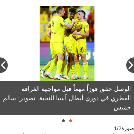
الوصل حقق فوزاً مهماً قبل مواجهة الغرافة
ميلوش ميلوييفتش: «الإمبراطور» كان يحتاج إلى
القطري في دوري أبطال آسيا للنخبة. تصوير: سالم
هذا الانتصار، لكونه لم يحقق نتائج جيدة في
خميس
المباريات الماضية.
صورة
1/2