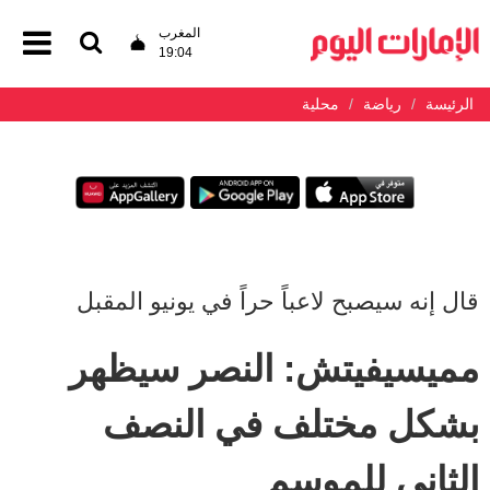
المغرب
19:04
الرئيسة
رياضة
محلية
قال إنه سيصبح لاعباً حراً في يونيو المقبل
مميسيفيتش: النصر سيظهر
بشكل مختلف في النصف
الثاني للموسم