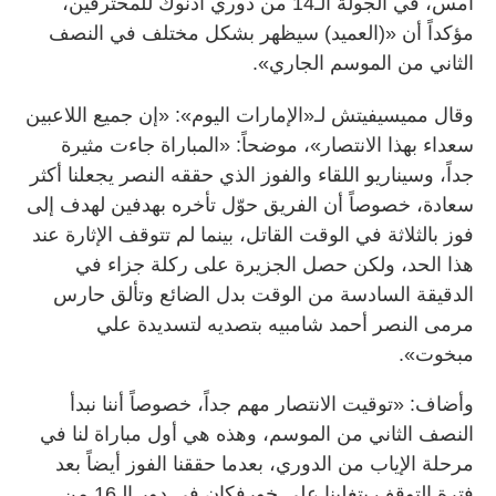
أمس، في الجولة الـ14 من دوري أدنوك للمحترفين،
مؤكداً أن «(العميد) سيظهر بشكل مختلف في النصف
الثاني من الموسم الجاري».
وقال مميسيفيتش لـ«الإمارات اليوم»: «إن جميع اللاعبين
سعداء بهذا الانتصار»، موضحاً: «المباراة جاءت مثيرة
جداً، وسيناريو اللقاء والفوز الذي حققه النصر يجعلنا أكثر
سعادة، خصوصاً أن الفريق حوّل تأخره بهدفين لهدف إلى
فوز بالثلاثة في الوقت القاتل، بينما لم تتوقف الإثارة عند
هذا الحد، ولكن حصل الجزيرة على ركلة جزاء في
الدقيقة السادسة من الوقت بدل الضائع وتألق حارس
مرمى النصر أحمد شامبيه بتصديه لتسديدة علي
مبخوت».
وأضاف: «توقيت الانتصار مهم جداً، خصوصاً أننا نبدأ
النصف الثاني من الموسم، وهذه هي أول مباراة لنا في
مرحلة الإياب من الدوري، بعدما حققنا الفوز أيضاً بعد
فترة التوقف بتغلبنا على خورفكان في دور الـ16 من