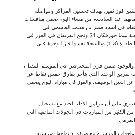
حقيق فوز ثمين بهدف تحسين المراكز ومواصلة
ستجمعهما عند السادسة من مساء اليوم ضمن منافسات
رفين وتقام في استاد صقر بن محمد القاسمي في
خورفكان، إذ يبلغ رصيد الوحدة 45 نقطة بينما خورفكان 24 ونجح الفريقان في الفوز في
الجولة الماضية إذ فاز خورفكان على الظفرة (3-1) وبالنتيجة نفسها فاز الوحدة على
 والوجود ضمن فرق المحترفين في الموسم المقبل،
سبة لفريق الوحدة الذي يتأخر بفارق خمس نقاط عن
ن العين الوصيف، والفوز في مباراة اليوم يضمن
.
بري على أن يتزامن الأداء الجيد مع تسجيل
ن الكثير من المباريات في الجولات الماضية التي
المرمى.
اجهات المباشرة مع ضيفه إذ تواجها في سبع