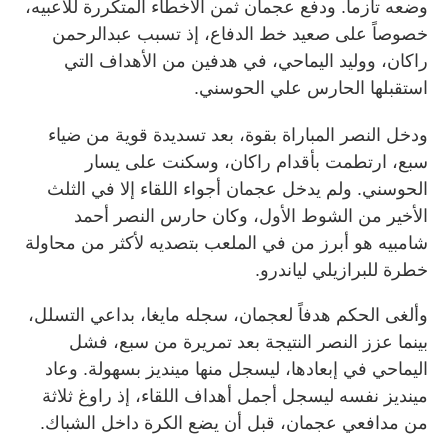
وضعه تأزماً. ودفع عجمان ثمن الأخطاء المتكررة للاعبيه،
خصوصاً على صعيد خط الدفاع، إذ تسبب عبدالرحمن
راكان، ووليد اليماحي، في هدفين من الأهداف التي
استقبلها الحارس علي الحوسني.
ودخل النصر المباراة بقوة، بعد تسديدة قوية من ضياء
سبع، ارتطمت بأقدام راكان، وسكنت على يسار
الحوسني. ولم يدخل عجمان أجواء اللقاء إلا في الثلث
الأخير من الشوط الأول، وكان حارس النصر أحمد
شامبيه هو أبرز من في الملعب بتصديه لأكثر من محاولة
خطرة للبرازيلي لياندرو.
وألغى الحكم هدفاً لعجمان، سجله مايغا، بداعي التسلل،
بينما عزز النصر النتيجة بعد تمريرة من سبع، فشل
اليماحي في إبعادها، ليسجل منها مينديز بسهولة. وعاد
مينديز نفسه ليسجل أجمل أهداف اللقاء، إذ راوغ ثلاثة
من مدافعي عجمان، قبل أن يضع الكرة داخل الشباك.