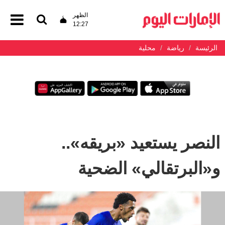
الظهر
12:27
الرئيسة
رياضة
محلية
النصر يستعيد «بريقه»..
و«البرتقالي» الضحية