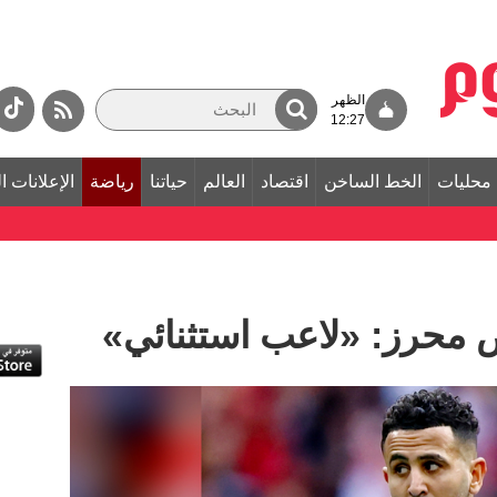
الظهر
12:27
محليات
الخط الساخن
اقتصاد
العالم
حياتنا
رياضة
الإعلانات ا
ض محرز: «لاعب استثنائي»