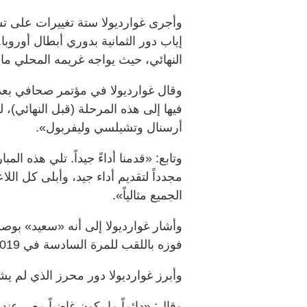
وأجرى غوارديولا ستة تغييرات على تش
إياب دور الثمانية بدوري أبطال أوروب
النهائي، حيث يواجه غريمه المحلي مانش
وقال غوارديولا في مؤتمر صحافي بعد ا
فيها إلى هذه المرحلة (قبل النهائي)،
أرسنال وتشيلسي وليفربول».
وتابع: «قدمنا أداءً جيداً. تلي هذه ال
مجدداً لتقديم أداء جيد، وأبلى كل اللاع
الجميع مثالياً».
وأشار غوارديولا إلى أنه «سعيد» بوصو
فوزه باللقب للمرة السادسة في 2019.
وأبرز غوارديولا دور محرز الذي لم يش
وقال: «دائماً ما يكون غاضباً معي عن