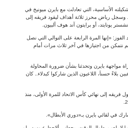
كيلته الأساسية، التي تعادلت مع بايرن ميونيخ في
ا. وسجل رياض محرز ثلاثة أهداف ليقود فريقه إلى
ستر يونايتد، أو برايتون آند هوف ألبيون.
لفوز: «إنها المرة الرابعة على التوالي التي نصل
 لم نتمكن من اجتيازها في آخر ثلاث مرات أمام
مباراة مواجهة بايرن وتحدثنا بشأن ضرورة المحاولة
بين بلاءً حسناَ، اللاعبون الذين شاركوا كبدلاء.. كان
ل فريقه إلى نهائي كأس الاتحاد للمرة الأولى، منذ
ارك في لقائي بايرن بـ«دوري الأبطال».
دما لا يلعب. طوال الوقت، يجعلني ألاحظ عبوسه.. لم