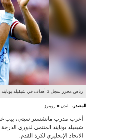
رياض محرز سجل 3 أهداف في شيفيلد يونايتد بنصف نهائي كأس الاتحاد. إي.بي.إيه
المصدر:
لندن ■ رويترز
شيفيلد يونايتد المنتمي لدوري الدرجة
الاتحاد الإنجليزي لكرة القدم.