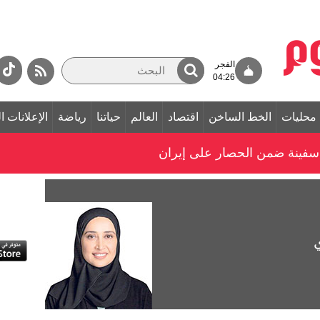
الفجر
04:26
محليات
الخط الساخن
اقتصاد
العالم
حياتنا
رياضة
الإعلانات ا