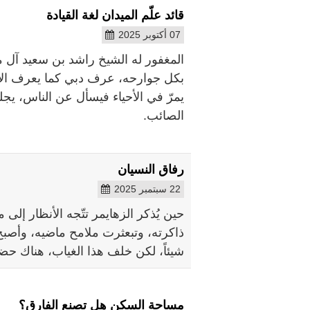
قائد علّم الميدان لغة القيادة
07 أكتوبر 2025
المغفور له الشيخ راشد بن سعيد آل م
بكل جوارحه، عرف دبي كما يعرف الإنس
يمرّ في الأحياء فيسأل عن الناس، ي
الصائب.
رفاق النسيان
22 سبتمبر 2025
حين يُذكر الزهايمر تتّجه الأنظار إ
ذاكرته، وتبعثرت ملامح ماضيه، وأصبح 
شيئاً، لكن خلف هذا الغياب، هناك حض
مساحة السكن هل تصنع الفارق؟