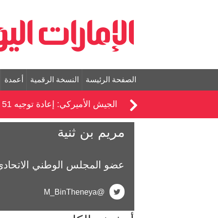
الصفحة الرئيسة
النسخة الرقمية
أعمدة
الجيش الأميركي: إعادة توجيه 51 سفينة ضمن الحصار على إيران
مريم بن ثنية
عضو المجلس الوطني الاتحادي
@M_BinTheneya