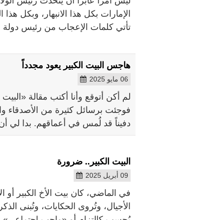
ليس أمراً عابراً أن يتحدث رئيس الولا
الإمارات بكل هذا الانبهار، وبكل هذا ال
تأتي كلمات الإعجاب من رئيس دولة ع
هاجس البيت الكبير يعود مجدداً
06 مايو 2025
لم أكن أتوقع وأنا أكتب مقالة «البيت
فوجئت برسائل كثيرة من الأصدقاء وال
دفيناً قد لُمس في أعماقهم. بدا لي أن
البيت الكبير.. ضرورة
09 أبريل 2025
في الماضي، كان بيت الأخ الكبير أو ال
الأجيال، وتُروى الحكايات، وتُبنى الذ
يُحسب كالتزام أو «واجب اجتماعي»، 