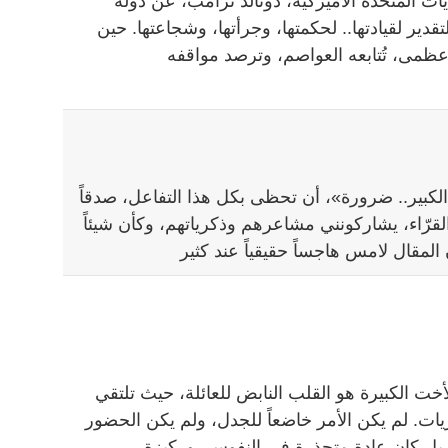
يات المتحدة الأميركية، دونالد ترامب، عن دولة
تقدير لقيادتها.. لحكمتها، وجرأتها، وشجاعتها. حين
ظمى، تُتابعه العواصم، وترصد مواقفه
 الكبير.. ضرورة»، أن تحظى بكل هذا التفاعل، صدقاً
قرّاء، يشاركونني مشاعرهم وذكرياتهم، وكأن شيئاً
 المقال لامس هاجساً حقيقياً عند كثير
أخت الكبيرة هو القلب النابض للعائلة، حيث تلتقي
كريات. لم يكن الأمر خاضعاً للجدل، ولم يكن الحضور
بل كان عادة متجذرة في النفوس، وركيزة