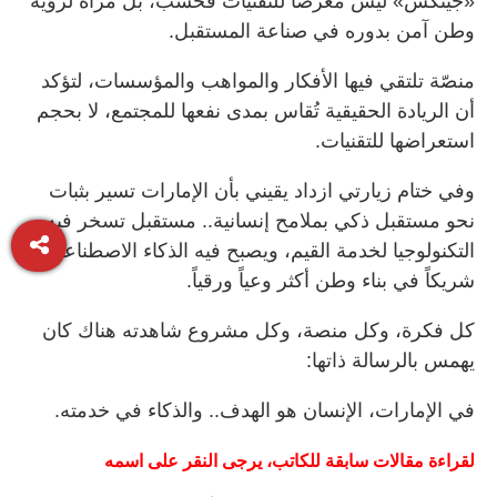
«جيتكس» ليس معرضاً للتقنيات فحسب، بل مرآة لرؤية
وطن آمن بدوره في صناعة المستقبل.
منصّة تلتقي فيها الأفكار والمواهب والمؤسسات، لتؤكد
أن الريادة الحقيقية تُقاس بمدى نفعها للمجتمع، لا بحجم
استعراضها للتقنيات.
وفي ختام زيارتي ازداد يقيني بأن الإمارات تسير بثبات
نحو مستقبل ذكي بملامح إنسانية.. مستقبل تسخر فيه
التكنولوجيا لخدمة القيم، ويصبح فيه الذكاء الاصطناعي
شريكاً في بناء وطن أكثر وعياً ورقياً.
كل فكرة، وكل منصة، وكل مشروع شاهدته هناك كان
يهمس بالرسالة ذاتها:
في الإمارات، الإنسان هو الهدف.. والذكاء في خدمته.
لقراءة
مقالات
سابقة
للكاتب،
يرجى
النقر
على
اسمه