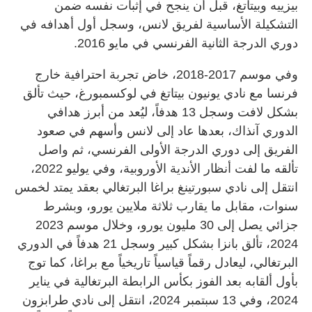
بيزييه وبيتاتغ، قبل أن ينجح في إثبات نفسه ضمن
التشكيلة الأساسية لفريق لانس، وسجل أول أهدافه في
دوري الدرجة الثانية الفرنسي في مايو 2016.
وفي موسم 2017-2018، خاض تجربة احترافية خارج
فرنسا مع نادي يونيون بيتاتغ في لوكسمبورغ، حيث تألق
بشكل لافت وسجل 13 هدفاً، ليُعد من أبرز هدافي
الدوري آنذاك، بعدها عاد إلى لانس وأسهم في صعود
الفريق إلى دوري الدرجة الأولى الفرنسي، ثم واصل
تألقه ما لفت أنظار الأندية الأوروبية، وفي يوليو 2022،
انتقل إلى نادي سبورتينغ براغا البرتغالي بعقد يمتد لخمس
سنوات، مقابل ما يقارب ثلاثة ملايين يورو، وبشرط
جزائي يصل إلى 30 مليون يورو، وخلال موسم 2023
2024، تألق بانزا بشكل كبير وسجل 21 هدفاً في الدوري
البرتغالي، ليعادل رقماً قياسياً تاريخياً مع براغا، كما توج
بأول ألقابه بعد الفوز بكأس الرابطة البرتغالية في يناير
2024، وفي 13 سبتمبر 2024، انتقل إلى نادي طرابزون