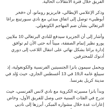
الفريق خلال فترة الانتقالات الحالية.
وذكر الإعلامي الإيطالي، فابريزيو رومانو، أن «فخر
أبوظبي» توصل إلى اتفاق مبدئي مع نادي سبورتينغ براغا
البرتغالي بشأن ضم المهاجم الكونغولي.
وأشار إلى أن الجزيرة سيدفع للنادي البرتغالي 10 ملايين
يورو نظير إتمام الصفقة، مبيناً أنه حتى الآن لم توافق
إدارة براغا بشكل نهائي على انتقال اللاعب إلى دوري
أدنوك للمحترفين.
ويحمل سيمون بانزا الجنسيتين الفرنسية والكونغولية، إذ
سيبلغ عامه الـ19 في 13 أغسطس الجاري، حيث وُلد في
مدينة كريل بفرنسا.
وبدأ بانزا مسيرته الكروية مع نادي لانس الفرنسي، حيث
تدرج في الفئات السنية حتى وصل للفريق الأول، وخاض
إعارات عدة خلال مشواره المبكر، أبرزها إلى ناديي