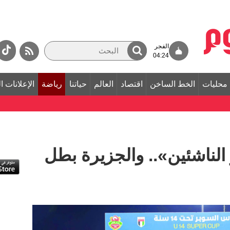
الفجر
04:24
محليات
الخط الساخن
اقتصاد
العالم
حياتنا
رياضة
الإعلانات ا
لناشئين».. والجزيرة بطل