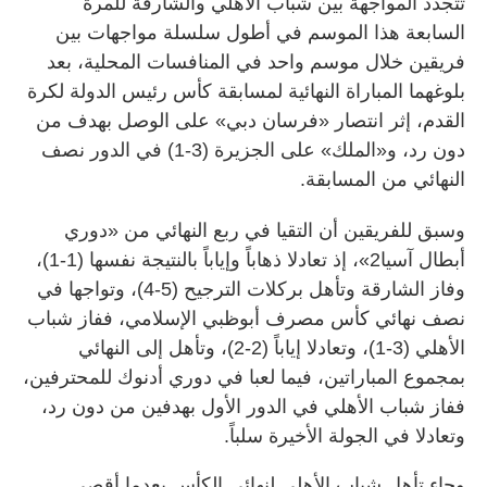
تتجدد المواجهة بين شباب الأهلي والشارقة للمرة
السابعة هذا الموسم في أطول سلسلة مواجهات بين
فريقين خلال موسم واحد في المنافسات المحلية، بعد
بلوغهما المباراة النهائية لمسابقة كأس رئيس الدولة لكرة
القدم، إثر انتصار «فرسان دبي» على الوصل بهدف من
دون رد، و«الملك» على الجزيرة (3-1) في الدور نصف
النهائي من المسابقة.
وسبق للفريقين أن التقيا في ربع النهائي من «دوري
أبطال آسيا2»، إذ تعادلا ذهاباً وإياباً بالنتيجة نفسها (1-1)،
وفاز الشارقة وتأهل بركلات الترجيح (5-4)، وتواجها في
نصف نهائي كأس مصرف أبوظبي الإسلامي، ففاز شباب
الأهلي (3-1)، وتعادلا إياباً (2-2)، وتأهل إلى النهائي
بمجموع المباراتين، فيما لعبا في دوري أدنوك للمحترفين،
ففاز شباب الأهلي في الدور الأول بهدفين من دون رد،
وتعادلا في الجولة الأخيرة سلباً.
وجاء تأهل شباب الأهلي لنهائي الكأس بعدما أقصى