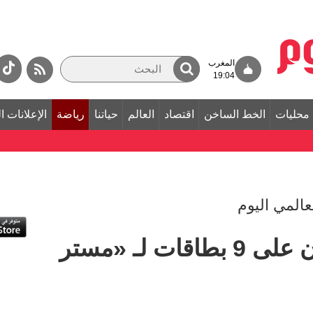
المغرب
19:04
محليات
الخط الساخن
اقتصاد
العالم
حياتنا
رياضة
الإعلانات ا
المي اليوم
800 رياضي يتنافسون على 9 بطاقات لـ «مستر