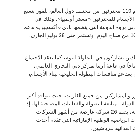
يتنافس أكثر من 800 رياضي من بينهم 110 محترفين من مختلف دول العالم، للفوز بتسع
 الأجسام للمحترفين «مستر أولمبيا»، وذلك في
بي برو» الدولية التي ينظمها نادي «أكسجين» بدعم
من مجلس دبي الرياضي، الساعة الـ10 من صباح اليوم، وتستمر حتى 28 يوليو الجاري،
لذين يشاركون في البطولة اليوم، كما يعقد الاجتماع
 للمحترفين في الساعة الـ11 صباحاً في قاعة أرينا بمركز دبي التجاري العالمي،
بعد غدٍ منافسات البطولة الخليجية لبناء الأجسام،
هور والمشاركين من جميع القارات، حيث يتوافد أكثر
الدولة، لمتابعة البطولة والفعاليات المصاحبة لها، إذ
يقام معرض دولي على هامش البطولة، يضم 26 شركة عارضة من أشهر الشركات
 الرياضية الوطنية الإماراتية التي تقدم أحدث
الغذائية للرياضيين.