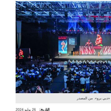
«دبي برو». من المصدر
التاريخ:
26 يوليو 2024