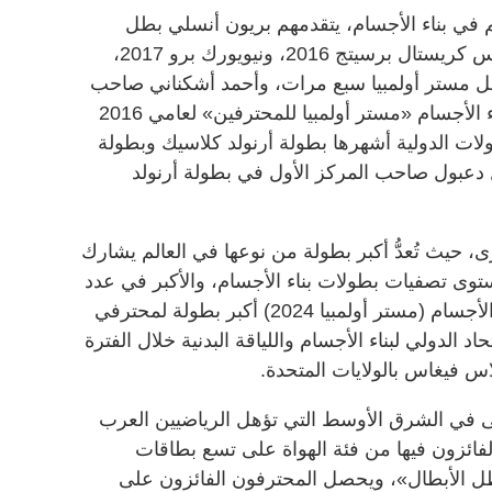
م في بناء الأجسام، يتقدمهم بريون أنسلي بطل
مستر أولمبيا 2017 و2018، وبطل كأس كريستال برسيتج 2016، ونيويورك برو 2017،
2، وفيل هيث بطل مستر أولمبيا سبع مرات، وأحمد أشكناني صاحب
الميدالية الفضية في بطولة العالم لبناء الأجسام «مستر أولمبيا للمحترفين» لعامي 2016
البطولات الدولية أشهرها بطولة أرنولد كلاسيك وبطولة
دعبول صاحب المركز الأول في بطولة أرنولد
 حيث تُعدُّ أكبر بطولة من نوعها في العالم يشارك
توى تصفيات بطولات بناء الأجسام، والأكبر في عدد
البطاقات المؤهلة لبطولة العالم لبناء الأجسام (مستر أولمبيا 2024) أكبر بطولة لمحترفي
د الدولي لبناء الأجسام واللياقة البدنية خلال الفترة
لى في الشرق الأوسط التي تؤهل الرياضيين العرب
لفائزون فيها من فئة الهواة على تسع بطاقات
بطل الأبطال»، ويحصل المحترفون الفائزون على