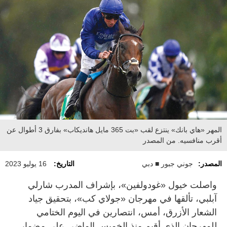
المهر «هاي بانك» ينتزع لقب «بت 365 مايل هانديكاب» بفارق 3 أطوال عن
أقرب منافسيه. من المصدر
المصدر:
جوني جبور ■ دبي
التاريخ:
16 يوليو 2023
واصلت خيول «غودولفين»، بإشراف المدرب شارلي
آبلبي، تألقها في مهرجان «جولاي كب»، بتحقيق جياد
الشعار الأزرق، أمس، انتصارين في اليوم الختامي
للمهرجان الذي أقيم منذ الخميس الماضي على مضمار