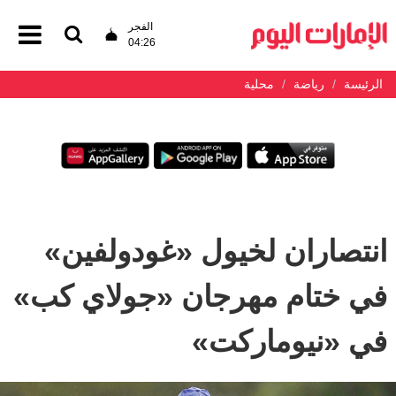
الفجر
04:26
الرئيسة
رياضة
محلية
انتصاران لخيول «غودولفين»
في ختام مهرجان «جولاي كب»
في «نيوماركت»