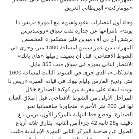
«نيوماركت» البريطاني العريق.
وجاء أول انتصارات «غودولفين» مع المهرة «ريس ذا
يوند»، بانتزاعها عن جدارة لقب سباق «روسديرس
بريتش أي بي أف ميدين فليز ستيكس» المخصص
للمهرات من عمر سنتين لمسافة 1400 متر، وجرى في
الشوط الافتتاحي، قبل أن يضيف زميلها «هاي بانك»
الانتصار الثاني بفوزه في سباق «بت 365 مايل
هانديكاب»، الذي جرى في الشوط الثالث لمسافة 1600
متر. ونجح الفارس وليام بيوك في قيادة المهرة «ريس ذا
بوند» للبقاء على مقربة من كوكبة الصدارة خلال
المراحل الأولى من الشوط الافتتاحي، قبل إطلاق العنان
لها في 200 متر الأخيرة، متجاوزةً منافساتها نحو
الصدارة، وقطع خط النهاية بالمركز الأول، بزمن بلغ
دقيقة و28 ثانية 42 جزءاً من الثانية، بفارق ثلاثة أرباع
الطول عن صاحبة المركز الثاني المهرة الإيرلندية «غيت