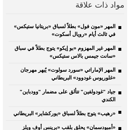
مواد ذات علاقة
المهر «مون فول» بطلاً لسباق «بريتانيا ستيكس»
في ثالث أيام «رويال أسكوت»
المهر غير المهزوم «بو إيكو» يتوج بطلاً في سباق
«سانت جيمس بالاس ستيكس»
المهر الإماراتي «سورد سولوت» يٌبهر مهرجان
«غلوريوس غودوود» البريطاني
جياد "غودولفين" تتألق على مضمار "وودباين"
الكندي
«رهيب» يتوج بطلاً لسباق «يوركشاير» البريطاني
«أمبودسمان» يحلق بلقب «برينس أوف ويلز