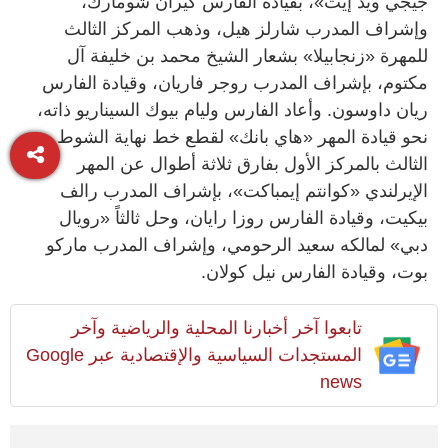
جيجي ويذ إيت»، بقيادة الفارس كيران شومارك،
وإشراف المدرب شارلز هيل، وذهب المركز الثالث
للمهرة «زنجابيلا» بشعار الشيخ محمد بن خليفة آل
مكتوم، بإشراف المدرب روجر فاريان، وقيادة الفارس
ريان داوسون. وأعاد الفارس وليام بيوك السيناريو ذاته،
نحو قيادة المهر «هاي بانك» لقطع خط نهاية الشوط
الثالث بالمركز الأول بفارق ثلاثة أطوال عن المهر
الإيرلندي «كوانتم إيمباكت»، بإشراف المدرب رالف
بيكيت، وقيادة الفارس روزا رايان، وحل ثالثاً «رويال
دبي» لمالكه سعيد الرحومي، وإشراف المدرب ماركو
بوت، وقيادة الفارس نيل كولان.
تابعوا آخر أخبارنا المحلية والرياضية وآخر
المستجدات السياسية والإقتصادية عبر Google
news