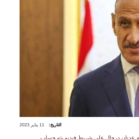
التاريخ:
11 يناير 2023
دم عدنان درجال على شريط فيديو بثه حساب