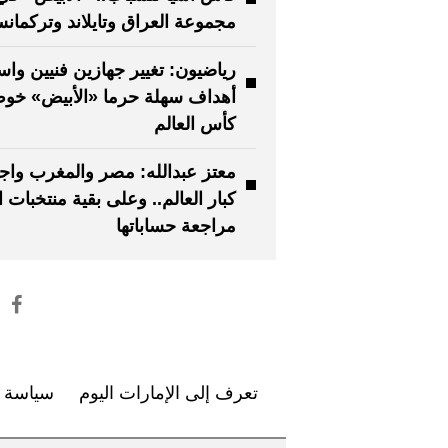
مجموعة العراق وتايلاند وتركمانس
رياضيون: تغيير جهازين فنيين واس
أهداف سهلة حرما «الأبيض» خو
كأس العالم
معتز عبدالله: مصر والمغرب واجه
كبار العالم.. وعلى بقية منتخبات 
مراجعة حساباتها
تعرف إلى الإمارات اليوم
سياسة ا