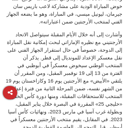
خوض المباراة الودية على مشاركة لاعب باريس سان
جيرمان، ليونيل ميسي، في المباراة، وهو ما يضعه الجهاز
الفني لمنتخب الأرجنتين ضمن اعتباراته».
وأشارت إلى أنه خلال الأيام المقبلة سيتواصل الاتحاد
الأرجنتيني مع نظيره الإماراتي لبحث إمكانية نقل المباراة
إلى الدوحة، خصوصاً في حال استقرار الجهاز الفني على
نقل معسكر الإعداد للمونديال إلى قطر. يذكر أن
المنتخب الوطني سيخوض معسكراً في أبوظبي في
الفترة من 13 إلى 19 نوفمبر المقبل، ومن المقرر أن
يلتقي «الأبيض» مع الأرجنتين يوم 16 وكازاخستان يوم 19
من الشهر نفسه، ضمن المرحلة الثانية من فترة إعداد
المنتخب للاستحقاقات المقبلة، ومنها دورة كأس الخليج
«خليجي 25» المقررة في البصرة خلال يناير المقبل،
وبطولة غرب آسيا في مارس 2023، ونهائيات كأس آسيا
2023. في المقابل، يقيم منتخب الأرجنتين معسكراً في
أبوظبي قبل التوجه إلى العاصمة القطرية الدوحة