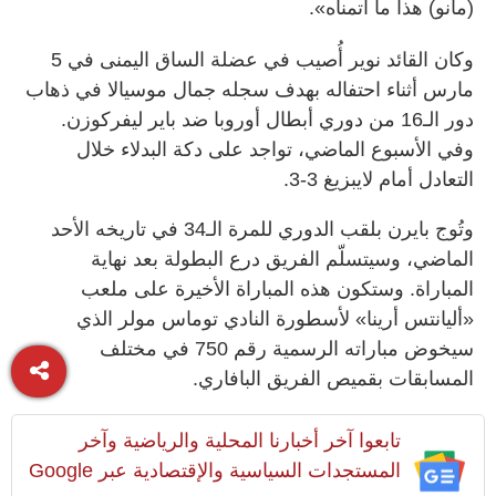
(مانو) هذا ما أتمناه».
وكان القائد نوير أُصيب في عضلة الساق اليمنى في 5
مارس أثناء احتفاله بهدف سجله جمال موسيالا في ذهاب
دور الـ16 من دوري أبطال أوروبا ضد باير ليفركوزن.
وفي الأسبوع الماضي، تواجد على دكة البدلاء خلال
التعادل أمام لايبزيغ 3-3.
وتُوج بايرن بلقب الدوري للمرة الـ34 في تاريخه الأحد
الماضي، وسيتسلّم الفريق درع البطولة بعد نهاية
المباراة. وستكون هذه المباراة الأخيرة على ملعب
«أليانتس أرينا» لأسطورة النادي توماس مولر الذي
سيخوض مباراته الرسمية رقم 750 في مختلف
المسابقات بقميص الفريق البافاري.
تابعوا آخر أخبارنا المحلية والرياضية وآخر
المستجدات السياسية والإقتصادية عبر Google