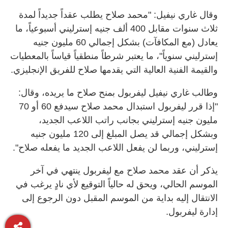
وقال غاري نيفيل: "محمد صلاح يطلب عقداً جديداً لمدة
ثلاث سنوات مقابل 400 ألف جنيه إسترليني أسبوعياً، ما
يعادل (مع المكافآت) بشكل إجمالي 60 مليون جنيه
إسترليني سنوياً"، ما يعتبر شرطاً منطقياً قياساً بالمعطيات
والقيمة الفنية العالية التي يقدمها صلاح للفريق الإنجليزي.
وطالب غاري نيفيل ليفربول بمنح صلاح ما يريده، وقال:
"إذا قرر ليفربول استبدال محمد صلاح سيدفع 60 أو 70
مليون جنيه إسترليني بجانب راتب اللاعب الجديد،
وبشكل إجمالي قد يصل المبلغ إلى 120 مليون جنيه
إسترليني، وربما لن يفعل اللاعب الجديد ما يفعله صلاح".
يذكر أن عقد محمد صلاح مع ليفربول ينتهي في آخر
الموسم الحالي، ويحق له حالياً التوقيع لأي نادٍ يرغب في
الانتقال إليه بداية من الموسم المقبل دون الرجوع إلى
إدارة ليفربول.