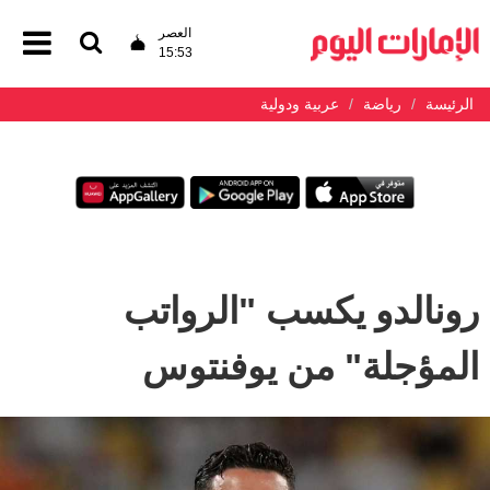
العصر
15:53
الرئيسة
رياضة
عربية ودولية
رونالدو يكسب "الرواتب
المؤجلة" من يوفنتوس