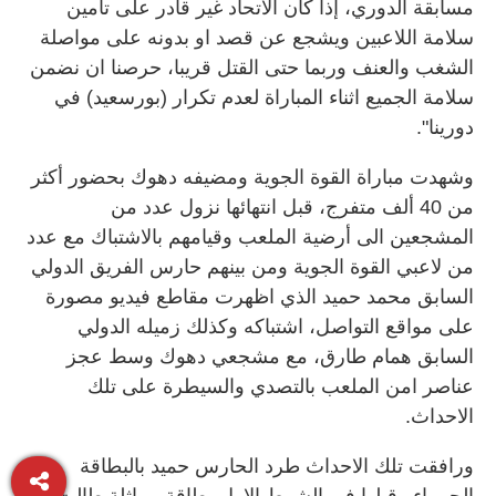
مسابقة الدوري، إذا كان الاتحاد غير قادر على تامين
سلامة اللاعبين ويشجع عن قصد او بدونه على مواصلة
الشغب والعنف وربما حتى القتل قريبا، حرصنا ان نضمن
سلامة الجميع اثناء المباراة لعدم تكرار (بورسعيد) في
دورينا".
وشهدت مباراة القوة الجوية ومضيفه دهوك بحضور أكثر
من 40 ألف متفرج، قبل انتهائها نزول عدد من
المشجعين الى أرضية الملعب وقيامهم بالاشتباك مع عدد
من لاعبي القوة الجوية ومن بينهم حارس الفريق الدولي
السابق محمد حميد الذي اظهرت مقاطع فيديو مصورة
على مواقع التواصل، اشتباكه وكذلك زميله الدولي
السابق همام طارق، مع مشجعي دهوك وسط عجز
عناصر امن الملعب بالتصدي والسيطرة على تلك
الاحداث.
ورافقت تلك الاحداث طرد الحارس حميد بالبطاقة
الحمراء وقبلها في الشوط الاول بطاقة مماثلة طالت