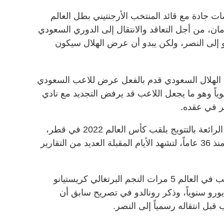
 جادة مع قائد المنتخب الأرجنتيني بطل العالم
ن، من أجل التعاقد والانتقال إلى الدوري السعودي
 إلى النصر، ولكن يبدو أن عرض الهلال سيكون
بارية أن نادي الهلال السعودي قدم بالفعل عرض للاعب السعودي
مليون يورو سنوياً وهو ما يجعل اللاعب قد يرفض التجديد مع نادي
وكان ميسي قد ختم مسيرته الكروية الرائعة بالتتويج بلقب كأس العالم 2022 في قطر،
والتتويج باللقب الغائب عن الأرجنتين منذ 36 عاماً، لتشهد الأيام المقبلة العديد من التقارير
ونجح النصر في التعاقد مع أفضل لاعب في العالم 5 مرات النجم البرتغالي كريستيانو
 صفقة بقيمة 200 مليون يورو سنوياً، وذكر رونالدو في تصريح سابق أن
بل انتقاله رسمياً إلى النصر.