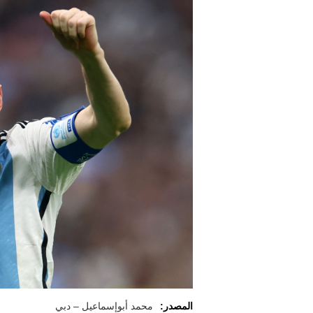
المصدر:
محمد أبوإسماعيل – دبي