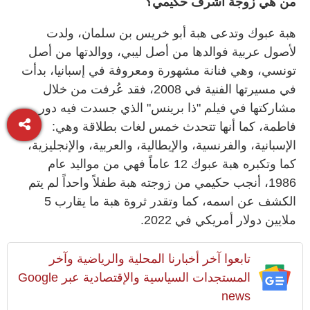
من هي زوجة أشرف حكيمي؟
هبة عبوك وتدعى هبة أبو خريس بن سلمان، ولدت
لأصول عربية فوالدها من أصل ليبي، ووالدتها من أصل
تونسي، وهي فنانة مشهورة ومعروفة في إسبانيا، بدأت
في مسيرتها الفنية في 2008، فقد عُرفت من خلال
مشاركتها في فيلم "ذا برينس" الذي جسدت فيه دور
فاطمة، كما أنها تتحدث خمس لغات بطلاقة وهي:
الإسبانية، والفرنسية، والإيطالية، والعربية، والإنجليزية،
كما وتكبره هبة عبوك 12 عاماً فهي من مواليد عام
1986، أنجب حكيمي من زوجته هبة طفلاً واحداً لم يتم
الكشف عن اسمه، كما وتقدر ثروة هبة ما يقارب 5
ملايين دولار أمريكي في 2022.
تابعوا آخر أخبارنا المحلية والرياضية وآخر
المستجدات السياسية والإقتصادية عبر Google
news