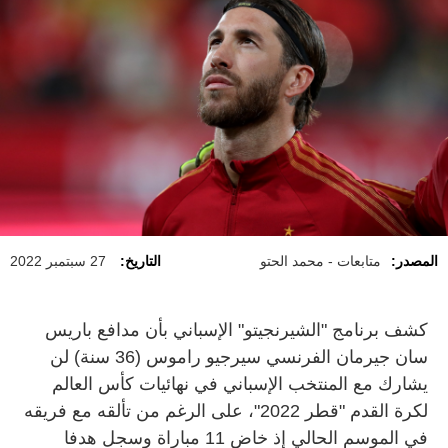
المصدر:
متابعات - محمد الحتو
التاريخ:
27 سبتمبر 2022
كشف برنامج "الشيرنجيتو" الإسباني بأن مدافع باريس
سان جيرمان الفرنسي سيرجيو راموس (36 سنة) لن
يشارك مع المنتخب الإسباني في نهائيات كأس العالم
لكرة القدم "قطر 2022"، على الرغم من تألقه مع فريقه
في الموسم الحالي إذ خاض 11 مباراة وسجل هدفا