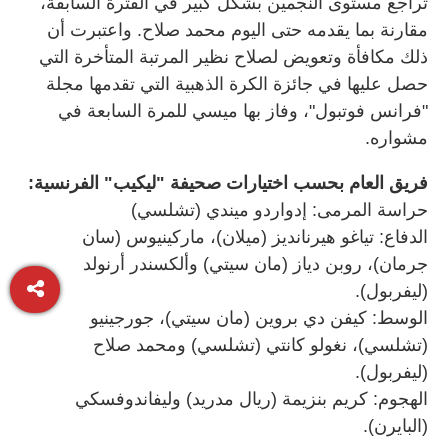
تراجع مستوى النجمين بشكل كبير في الفترة السابقة،
مقارنة بما يقدمه حتى اليوم محمد صلاح. واعتبرت أن
ذلك مكافأة وتعويض لصلاح نظير المرتبة المتأخرة التي
حصل عليها في جائزة الكرة الذهبية التي تقدمها مجلة
"فرانس فوتبول"، وفاز بها ميسي للمرة السابعة في
مشواره.
فريق العام بحسب اختيارات صحيفة "ليكيب" الفرنسية:
حراسة المرمى: إدواردو ميندي (تشلسي)
الدفاع: تياغو هيرنانديز (ميلان)، ماركينيوس (سان
جرمان)، روبن دياز (مان سيتي) وألكسندر أرنولد
(ليفربول).
الوسط: كيفن دي بروين (مان سيتي)، جورجينيو
(تشلسي)، نغولو كانتي (تشلسي) ومحمد صلاح
(ليفربول).
الهجوم: كريم بنزيمة (ريال مدريد) وليفاندوفسكي
(البايرن).