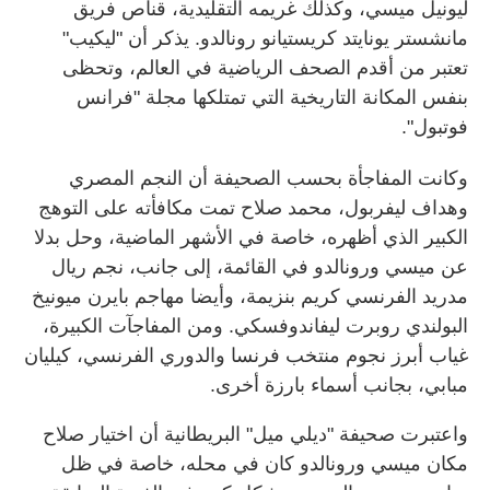
ليونيل ميسي، وكذلك غريمه التقليدية، قناص فريق
مانشستر يونايتد كريستيانو رونالدو. يذكر أن "ليكيب"
تعتبر من أقدم الصحف الرياضية في العالم، وتحظى
بنفس المكانة التاريخية التي تمتلكها مجلة "فرانس
فوتبول".
وكانت المفاجأة بحسب الصحيفة أن النجم المصري
وهداف ليفربول، محمد صلاح تمت مكافأته على التوهج
الكبير الذي أظهره، خاصة في الأشهر الماضية، وحل بدلا
عن ميسي ورونالدو في القائمة، إلى جانب، نجم ريال
مدريد الفرنسي كريم بنزيمة، وأيضا مهاجم بايرن ميونيخ
البولندي روبرت ليفاندوفسكي. ومن المفاجآت الكبيرة،
غياب أبرز نجوم منتخب فرنسا والدوري الفرنسي، كيليان
مبابي، بجانب أسماء بارزة أخرى.
واعتبرت صحيفة "ديلي ميل" البريطانية أن اختيار صلاح
مكان ميسي ورونالدو كان في محله، خاصة في ظل