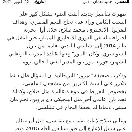
المصدر:
حميد نعمان - دبي
التاريخ:
13 أكتوبر 2021
ظهرت تفاصيل جديدة ألقت الضوء بشكل كبير على
السبب الكامن وراء عدم نجاح النجم المصري، وهداف
ليفربول الانجليزي، محمد صلاح، خلال أول تجربة
احترافية له في الدوري الانجليزي الممتاز، حين انتقل في
يناير 2014 إلى تشلسي اللندني، قادما من بازل
السويسري، وكان "البلوز" وقتها بقيادة المدرب البرتغالي
الشهير، جوزيه مورينيو، المدير الفني الحالي لروما.
وذكرت صحيفة "ميرور" البريطانية أن السؤال ظل دائما
يتكرر على ألسنة الكثيرين من مشجعي تشلسي،
بخصوص التفريط في موهبة عالمية مثل صلاح، وكذلك
نجم بارز عالمي آخر مثل البلجيكي دي بروين، نجم مان
سيتي، ولماذا لم يحققا النجاح في تشلسي.
وعانى صلاح لإثبات نفسه مع تشلسي، قبل أن ينتقل
على سبيل الإعارة إلى فيورنتينا في العام 2015، وبعد