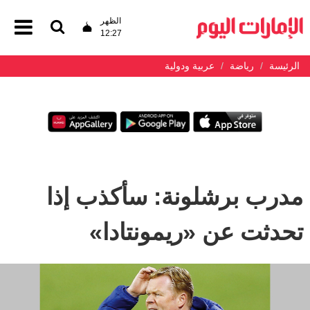
الظهر
12:27
الرئيسة
رياضة
عربية ودولية
مدرب برشلونة: سأكذب إذا
تحدثت عن «ريمونتادا»