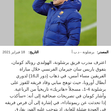
المصدر:
برشلونة - د.ب.أ
التاريخ:
18 فبراير 2021
اعترف مدرب فريق برشلونة، الهولندي رونالد كومان،
بتفوق باريس سان جيرمان الفرنسي خلال مباراة
الفريقين مساء أمس، في ذهاب (دور الـ16) لدوري
أبطال أوروبا، حيث توهج مبابي وقاد فريقه للفوز على
برشلونة 4-1، مسجلاً «هاتريك» تاريخياً من الرباعية.
وأشار كومان في تصريحات صحافية إلى أنه: «سأكذب
إذا تحدثت عن ريمونتادا»، في إشارة إلى أن فرص فريقه
في العودة ضئيلة للغاية، إذ يتوجب عليه الفوز بفارق