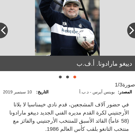
دييغو مارادونا. أ.ف.ب
صورة
1/3
المصدر:
بوينس آيرس - د.ب.أ
التاريخ:
10 سبتمبر 2019
في حضور آلاف المشجعين، قدم نادي خيمناسيا لا بلاتا
الأرجنتيني لكرة القدم مديره الفني الجديد دييغو مارادونا
(‏58 عاماً)‏ القائد الأسبق للمنتخب الأرجنتيني والفائز مع
منتخب التانغو بلقب كأس العالم 1986.