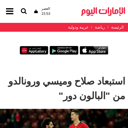
العصر
15:53
الرئيسة
رياضة
عربية ودولية
استبعاد صلاح وميسي ورونالدو
من "البالون دور"