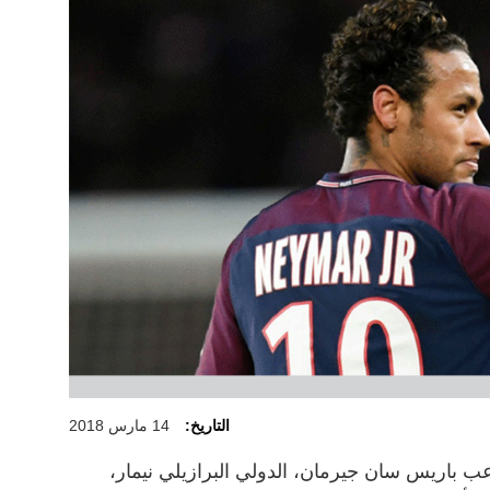
التاريخ:
14 مارس 2018
سبانية أن "لاعب ​باريس سان جيرمان​، الدولي البرازيلي ​نيمار​،