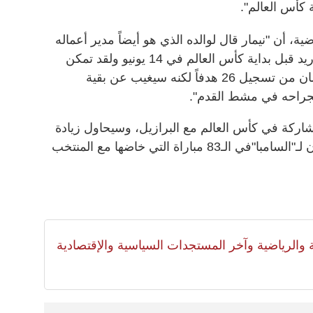
 ​كأس العالم​".
 أن "نيمار قال لوالده الذي هو أيضاً مدير أعماله
بأن يحاول بشدة إنجاز الصفقة مع مدريد قبل بداية كأس العالم في 14 يونيو ولقد تمكن
نيمار في موسمه الأول مع سان جيرمان من تسجيل 26 هدفاً لكنه سيغيب عن بقية
جراحه في مشط القدم".
اركة في كأس العالم مع ​البرازيل​، وسيحاول زيادة
عدد أهدافه الـ53 التي سجلها حتى الآن لـ"السامبا"في الـ83 مباراة التي خاضها مع المنتخب
لية والرياضية وآخر المستجدات السياسية والإقتصادية