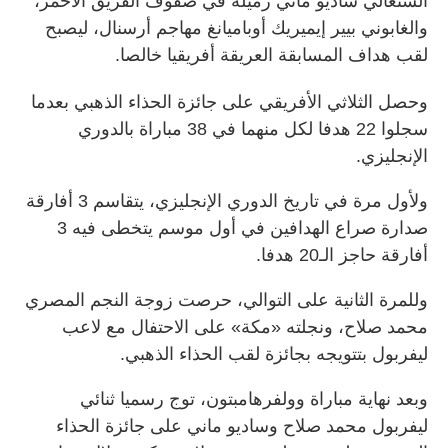
السنغالي ساديو ماني زميله في صفوف الفريق الأحمر،
والغابوني بيير إيميريك أوباميانغ مهاجم أرسنال، ليصبح
لقب هداف المسابقة العريقة أفريقيا خالصا.
وحصل الثلاثي الأفريقي على جائزة الحذاء الذهبي بعدما
سجلوا 22 هدفا لكل منهما في 38 مباراة بالدوري
الإنجليزي.
ولأول مرة في تاريخ الدوري الإنجليزي، يتقاسم 3 أفارقة
صدارة صراع الهدافين في أول موسم يتخطى فيه 3
أفارقة حاجز الـ20 هدفا.
وللمرة الثانية على التوالي، حرصت زوجة النجم المصري
محمد صلاح، ونجلته «مكة» على الاحتفال مع لاعب
ليفربول بتتويجه بجائزة لقب الحذاء الذهبي.
وبعد نهاية مباراة وولفرهامبتون، توج رسميا ثنائي
ليفربول محمد صلاح وساديو ماني على جائزة الحذاء