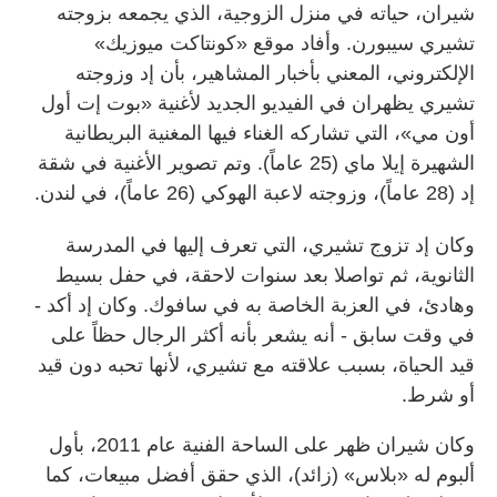
شيران، حياته في منزل الزوجية، الذي يجمعه بزوجته
تشيري سيبورن. وأفاد موقع «كونتاكت ميوزيك»
الإلكتروني، المعني بأخبار المشاهير، بأن إد وزوجته
تشيري يظهران في الفيديو الجديد لأغنية «بوت إت أول
أون مي»، التي تشاركه الغناء فيها المغنية البريطانية
الشهيرة إيلا ماي (25 عاماً). وتم تصوير الأغنية في شقة
إد (28 عاماً)، وزوجته لاعبة الهوكي (26 عاماً)، في لندن.
وكان إد تزوج تشيري، التي تعرف إليها في المدرسة
الثانوية، ثم تواصلا بعد سنوات لاحقة، في حفل بسيط
وهادئ، في العزبة الخاصة به في سافوك. وكان إد أكد -
في وقت سابق - أنه يشعر بأنه أكثر الرجال حظاً على
قيد الحياة، بسبب علاقته مع تشيري، لأنها تحبه دون قيد
أو شرط.
وكان شيران ظهر على الساحة الفنية عام 2011، بأول
ألبوم له «بلاس» (زائد)، الذي حقق أفضل مبيعات، كما